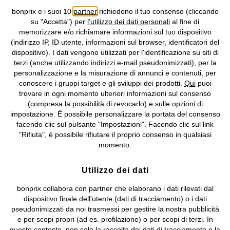
bonprix e i suoi 10
partner
richiedono il tuo consenso (cliccando
Informativa privacy e cookie
Gestione dei cookie
su "Accetta") per
l'utilizzo dei dati personali
al fine di
memorizzare e/o richiamare informazioni sul tuo dispositivo
Informazioni legali
Diritto di recesso
(indirizzo IP, ID utente, informazioni sul browser, identificatori del
dispositivo). I dati vengono utilizzati per l'identificazione su siti di
©
2026 bonprix.
Tutti i diritti riservati.
terzi (anche utilizzando indirizzi e-mail pseudonimizzati), per la
bonprix S.r.l. con socio unico, sede legale: via Adua 33 - 13855
personalizzazione e la misurazione di annunci e contenuti, per
Valdengo (BI) C.F. 01510910027 - P.I. 01939830020, Reg. Imprese di
conoscere i gruppi target e gli sviluppi dei prodotti.
Qui
puoi
Biella n. 01510910027, R.E.A. BI - 171345, N. Reg. Pile:
trovare in ogni momento ulteriori informazioni sul consenso
IT09060P00000858, N. Reg. AEE: IT08020000002105 Capitale
(compresa la possibilità di revocarlo) e sulle opzioni di
Sociale: euro 1.000.000 i.v, Società soggetta all'attività di direzione
impostazione. È possibile personalizzare la portata del consenso
e coordinamento di bonprix Beteiligungs -Verwaltungsgesellschaft
facendo clic sul pulsante "Impostazioni". Facendo clic sul link
mbH.
"Rifiuta", è possibile rifiutare il proprio consenso in qualsiasi
momento.
Utilizzo dei dati
bonprix collabora con partner che elaborano i dati rilevati dal
dispositivo finale dell'utente (dati di tracciamento) o i dati
pseudonimizzati da noi trasmessi per gestire la nostra pubblicità
e per scopi propri (ad es. profilazione) o per scopi di terzi. In
questo contesto, non solo la raccolta dei dati di tracciamento o la