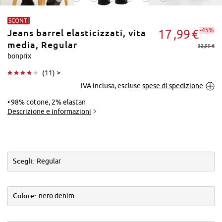
SCONTI
-45%
17
99
€
Jeans barrel elasticizzati, vita
media, Regular
32,99 €
bonprix
(
11
) >
Tocca per
IVA inclusa, escluse
spese di spedizione
ingrandire
98% cotone, 2% elastan
Descrizione e informazioni
Scegli:
Regular
Colore:
nero denim