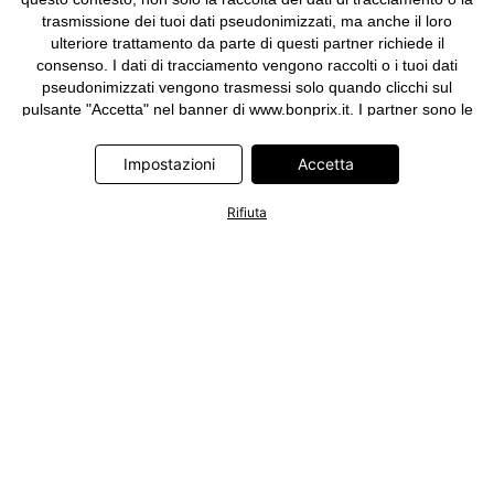
trasmissione dei tuoi dati pseudonimizzati, ma anche il loro
ulteriore trattamento da parte di questi partner richiede il
consenso. I dati di tracciamento vengono raccolti o i tuoi dati
pseudonimizzati vengono trasmessi solo quando clicchi sul
pulsante "Accetta" nel banner di www.bonprix.it. I partner sono le
seguenti società: Adjust GmbH, Criteo SA, Google Ireland
Limited, Hurra Communications GmbH, ID5 Technology Ltd,
Impostazioni
Accetta
Meta Platforms Ireland Limited, Microsoft Ireland Operations
Limited, Pinterest Europe Limited, RTB-House GmbH, TikTok
Rifiuta
Information Technologies UK Limited. Ulteriori informazioni sul
trattamento dei dati da parte di questi partner sono disponibili
nella nostra
informativa privacy e cookie
. L'informativa è
accessibile anche tramite un link nel banner.