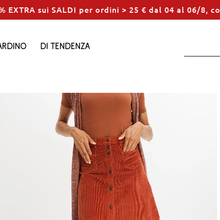
% EXTRA sui SALDI per ordini > 25 € dal 04 al 06/8, c
ardino
Di tendenza