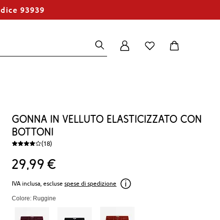
odice 93939
Gonna in velluto elasticizzato con
bottoni
(18)
29
99
€
IVA inclusa, escluse
spese di spedizione
Colore: Ruggine