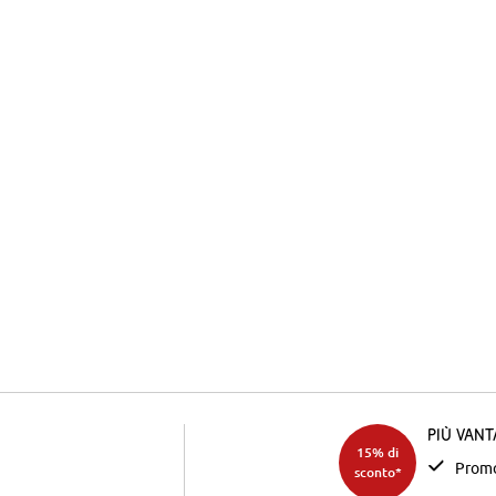
Più van
15% di
Promo
sconto*