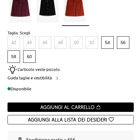
Taglia:
Scegli
42
44
46
48
50
52
54
56
58
60
L'articolo veste piccolo.
Guida taglie e vestibilità
Disponibile
Aggiungi al carrello
Aggiungi alla Lista dei desideri
Spedizione gratis > 65€