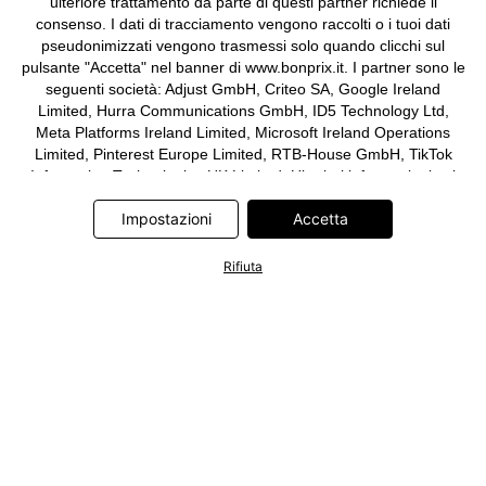
ulteriore trattamento da parte di questi partner richiede il
consenso. I dati di tracciamento vengono raccolti o i tuoi dati
pseudonimizzati vengono trasmessi solo quando clicchi sul
pulsante "Accetta" nel banner di www.bonprix.it. I partner sono le
seguenti società: Adjust GmbH, Criteo SA, Google Ireland
Limited, Hurra Communications GmbH, ID5 Technology Ltd,
Meta Platforms Ireland Limited, Microsoft Ireland Operations
Limited, Pinterest Europe Limited, RTB-House GmbH, TikTok
Information Technologies UK Limited. Ulteriori informazioni sul
trattamento dei dati da parte di questi partner sono disponibili
Impostazioni
Accetta
nella nostra
informativa privacy e cookie
. L'informativa è
accessibile anche tramite un link nel banner.
Rifiuta