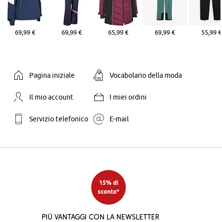
69,99 €
69,99 €
65,99 €
69,99 €
55,99 €
Pagina iniziale
Vocabolario della moda
Il mio account
I miei ordini
Servizio telefonico
E-mail
15% di
sconto*
Più vantaggi con la newsletter