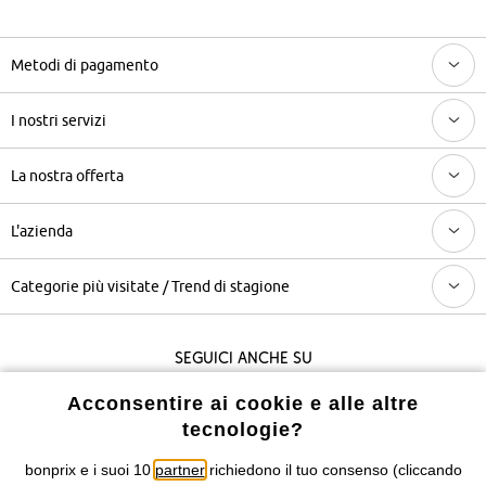
Metodi di pagamento
I nostri servizi
La nostra offerta
L'azienda
Categorie più visitate / Trend di stagione
Seguici anche su
Acconsentire ai cookie e alle altre
tecnologie?
I prezzi sono IVA inclusa. Non includono
le spese di spedizione e i
costi di servizio.
bonprix e i suoi 10
partner
richiedono il tuo consenso (cliccando