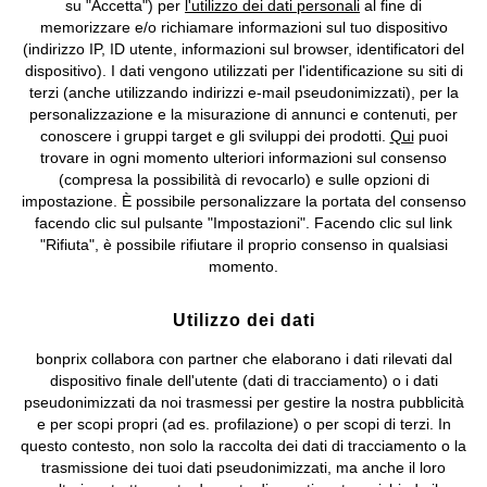
su "Accetta") per
l'utilizzo dei dati personali
al fine di
memorizzare e/o richiamare informazioni sul tuo dispositivo
Condizioni di vendita
Accessibilità
(indirizzo IP, ID utente, informazioni sul browser, identificatori del
dispositivo). I dati vengono utilizzati per l'identificazione su siti di
Informativa privacy e cookie
Gestione dei cookie
terzi (anche utilizzando indirizzi e-mail pseudonimizzati), per la
personalizzazione e la misurazione di annunci e contenuti, per
Informazioni legali
Diritto di recesso
conoscere i gruppi target e gli sviluppi dei prodotti.
Qui
puoi
trovare in ogni momento ulteriori informazioni sul consenso
©
2026 bonprix.
Tutti i diritti riservati.
(compresa la possibilità di revocarlo) e sulle opzioni di
bonprix S.r.l. con socio unico, sede legale: via Adua 33 - 13855
impostazione. È possibile personalizzare la portata del consenso
Valdengo (BI) C.F. 01510910027 - P.I. 01939830020, Reg. Imprese di
facendo clic sul pulsante "Impostazioni". Facendo clic sul link
Biella n. 01510910027, R.E.A. BI - 171345, N. Reg. Pile:
"Rifiuta", è possibile rifiutare il proprio consenso in qualsiasi
IT09060P00000858, N. Reg. AEE: IT08020000002105 Capitale
momento.
Sociale: euro 1.000.000 i.v, Società soggetta all'attività di direzione
e coordinamento di bonprix Beteiligungs -Verwaltungsgesellschaft
Utilizzo dei dati
mbH.
bonprix collabora con partner che elaborano i dati rilevati dal
dispositivo finale dell'utente (dati di tracciamento) o i dati
pseudonimizzati da noi trasmessi per gestire la nostra pubblicità
e per scopi propri (ad es. profilazione) o per scopi di terzi. In
questo contesto, non solo la raccolta dei dati di tracciamento o la
trasmissione dei tuoi dati pseudonimizzati, ma anche il loro