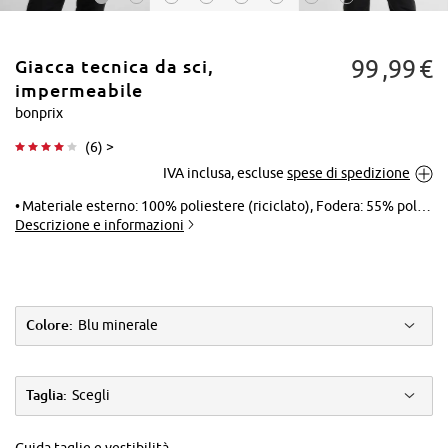
99
99
€
Giacca tecnica da sci,
impermeabile
bonprix
(
6
) >
Tocca per
IVA inclusa, escluse
spese di spedizione
ingrandire
Materiale esterno: 100% poliestere (riciclato), Fodera: 55% poliestere, 45% poliestere (riciclato), Imbottitura: 70% poliestere, 30% poliestere (riciclato)
Descrizione e informazioni
Colore:
Blu minerale
Taglia:
Scegli
Guida taglie e vestibilità