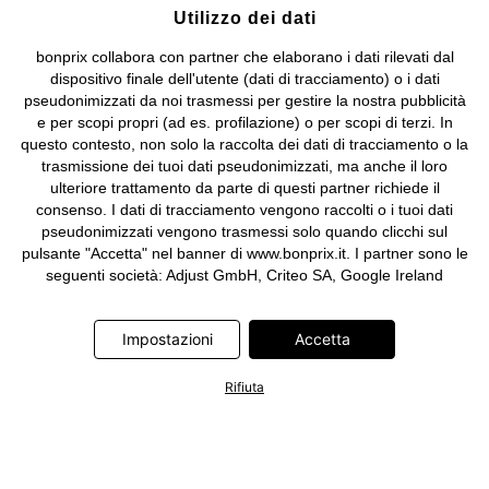
Utilizzo dei dati
bonprix collabora con partner che elaborano i dati rilevati dal
dispositivo finale dell'utente (dati di tracciamento) o i dati
pseudonimizzati da noi trasmessi per gestire la nostra pubblicità
e per scopi propri (ad es. profilazione) o per scopi di terzi. In
questo contesto, non solo la raccolta dei dati di tracciamento o la
trasmissione dei tuoi dati pseudonimizzati, ma anche il loro
ulteriore trattamento da parte di questi partner richiede il
consenso. I dati di tracciamento vengono raccolti o i tuoi dati
pseudonimizzati vengono trasmessi solo quando clicchi sul
pulsante "Accetta" nel banner di www.bonprix.it. I partner sono le
seguenti società: Adjust GmbH, Criteo SA, Google Ireland
Limited, Hurra Communications GmbH, ID5 Technology Ltd,
Meta Platforms Ireland Limited, Microsoft Ireland Operations
Impostazioni
Accetta
Limited, Pinterest Europe Limited, RTB-House GmbH, TikTok
Information Technologies UK Limited. Ulteriori informazioni sul
trattamento dei dati da parte di questi partner sono disponibili
Rifiuta
nella nostra
informativa privacy e cookie
. L'informativa è
accessibile anche tramite un link nel banner.