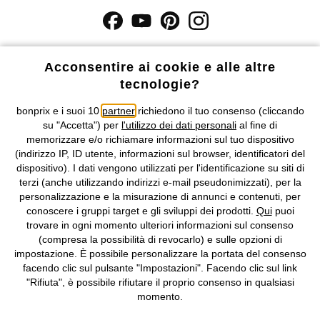
I prezzi sono IVA inclusa. Non includono
le spese di spedizione e i
costi di servizio.
Acconsentire ai cookie e alle altre
tecnologie?
Condizioni di vendita
Accessibilità
bonprix e i suoi 10
partner
richiedono il tuo consenso (cliccando
su "Accetta") per
l'utilizzo dei dati personali
al fine di
Informativa privacy e cookie
Gestione dei cookie
memorizzare e/o richiamare informazioni sul tuo dispositivo
(indirizzo IP, ID utente, informazioni sul browser, identificatori del
Informazioni legali
Diritto di recesso
dispositivo). I dati vengono utilizzati per l'identificazione su siti di
terzi (anche utilizzando indirizzi e-mail pseudonimizzati), per la
©
2026 bonprix.
Tutti i diritti riservati.
personalizzazione e la misurazione di annunci e contenuti, per
bonprix S.r.l. con socio unico, sede legale: via Adua 33 - 13855
conoscere i gruppi target e gli sviluppi dei prodotti.
Qui
puoi
Valdengo (BI) C.F. 01510910027 - P.I. 01939830020, Reg. Imprese di
trovare in ogni momento ulteriori informazioni sul consenso
Biella n. 01510910027, R.E.A. BI - 171345, N. Reg. Pile:
(compresa la possibilità di revocarlo) e sulle opzioni di
IT09060P00000858, N. Reg. AEE: IT08020000002105 Capitale
impostazione. È possibile personalizzare la portata del consenso
Sociale: euro 1.000.000 i.v, Società soggetta all'attività di direzione
facendo clic sul pulsante "Impostazioni". Facendo clic sul link
e coordinamento di bonprix Beteiligungs -Verwaltungsgesellschaft
"Rifiuta", è possibile rifiutare il proprio consenso in qualsiasi
mbH.
momento.