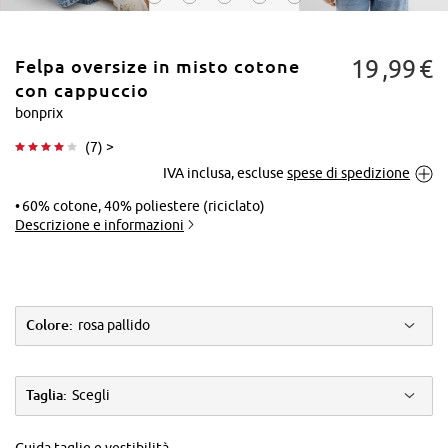
19
99
€
Felpa oversize in misto cotone
con cappuccio
bonprix
(
7
) >
Tocca per
IVA inclusa, escluse
spese di spedizione
ingrandire
60% cotone, 40% poliestere (riciclato)
Descrizione e informazioni
Colore:
rosa pallido
Taglia:
Scegli
Guida taglie e vestibilità