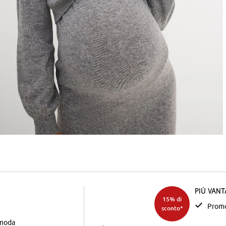
Più van
15% di
Promo
sconto*
 moda