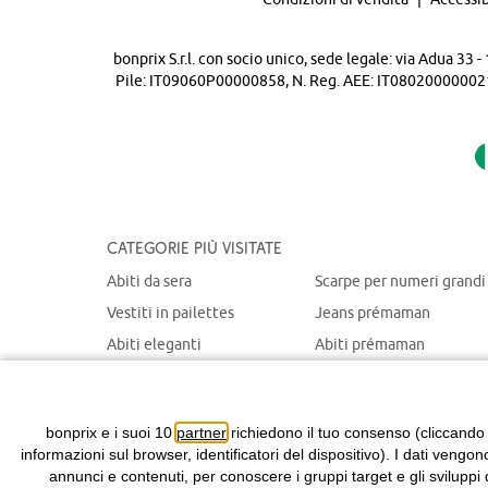
bonprix S.r.l. con socio unico, sede legale: via Adua 33
Pile: IT09060P00000858, N. Reg. AEE: IT08020000002105 
Categorie più visitate
Abiti da sera
Scarpe per numeri grandi
Vestiti in pailettes
Jeans prémaman
Abiti eleganti
Abiti prémaman
Maglioni natalizi
Giacche prémaman
Abiti chemisier
Giacche portabebè
bonprix e i suoi 10
partner
richiedono il tuo consenso (cliccando
informazioni sul browser, identificatori del dispositivo). I dati vengon
annunci e contenuti, per conoscere i gruppi target e gli sviluppi 