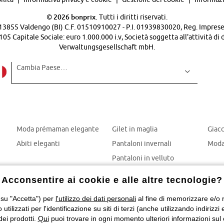
©
2026 bonprix.
Tutti i diritti riservati.
 - 13855 Valdengo (BI) C.F. 01510910027 - P.I. 01939830020, Reg. Imprese 
Capitale Sociale: euro 1.000.000 i.v, Società soggetta all'attività di 
Verwaltungsgesellschaft mbH.
Cambia Paese…
Moda prémaman elegante
Gilet in maglia
Giac
Abiti eleganti
Pantaloni invernali
Moda
Pantaloni in velluto
Mom jeans
Acconsentire ai cookie e alle altre tecnologie?
Giubbotti invernali
 su "Accetta") per
l'utilizzo dei dati personali
al fine di memorizzare e/o ri
o utilizzati per l'identificazione su siti di terzi (anche utilizzando indiri
dei prodotti.
Qui
puoi trovare in ogni momento ulteriori informazioni sul 