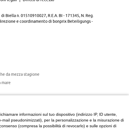
di Biella n. 01510910027, R.E.A. BI - 171345, N. Reg.
direzione e coordinamento di bonprix Beteiligungs -
che da mezza stagione
 mare
chiamare informazioni sul tuo dispositivo (indirizzo IP, ID utente,
zzi e-mail pseudonimizzati), per la personalizzazione e la misurazione di
consenso (compresa la possibilità di revocarlo) e sulle opzioni di