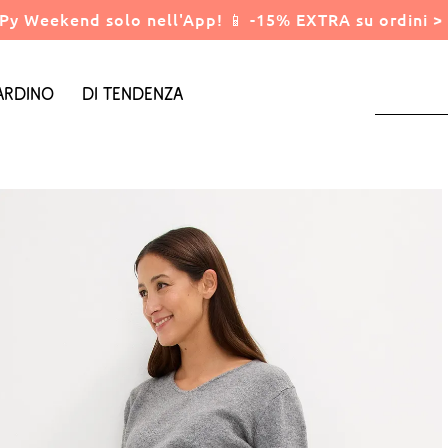
Py Weekend solo nell'App! 📱 -15% EXTRA su ordini > 
ardino
Di tendenza