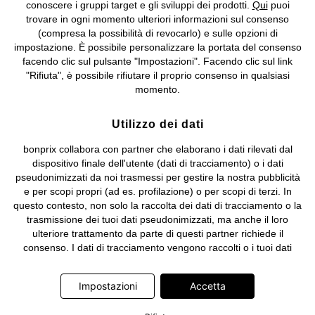
conoscere i gruppi target e gli sviluppi dei prodotti.
Qui
puoi
Sociale: euro 1.000.000 i.v, Società soggetta all'attività di direzione
trovare in ogni momento ulteriori informazioni sul consenso
e coordinamento di bonprix Beteiligungs -Verwaltungsgesellschaft
(compresa la possibilità di revocarlo) e sulle opzioni di
mbH.
impostazione. È possibile personalizzare la portata del consenso
facendo clic sul pulsante "Impostazioni". Facendo clic sul link
"Rifiuta", è possibile rifiutare il proprio consenso in qualsiasi
momento.
Utilizzo dei dati
bonprix collabora con partner che elaborano i dati rilevati dal
dispositivo finale dell'utente (dati di tracciamento) o i dati
pseudonimizzati da noi trasmessi per gestire la nostra pubblicità
e per scopi propri (ad es. profilazione) o per scopi di terzi. In
questo contesto, non solo la raccolta dei dati di tracciamento o la
trasmissione dei tuoi dati pseudonimizzati, ma anche il loro
ulteriore trattamento da parte di questi partner richiede il
consenso. I dati di tracciamento vengono raccolti o i tuoi dati
pseudonimizzati vengono trasmessi solo quando clicchi sul
pulsante "Accetta" nel banner di www.bonprix.it. I partner sono le
Impostazioni
Accetta
seguenti società: Adjust GmbH, Criteo SA, Google Ireland
Limited, Hurra Communications GmbH, ID5 Technology Ltd,