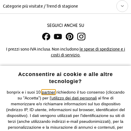
Categorie più visitate / Trend di stagione
Seguici anche su
I prezzi sono IVA inclusa. Non includono
le spese di spedizione e i
costi di servizio.
Condizioni di vendita
Accessibilità
Acconsentire ai cookie e alle altre
tecnologie?
Informativa privacy e cookie
Gestione dei cookie
bonprix e i suoi 10
partner
richiedono il tuo consenso (cliccando
Informazioni legali
Diritto di recesso
su "Accetta") per
l'utilizzo dei dati personali
al fine di
memorizzare e/o richiamare informazioni sul tuo dispositivo
©
2026 bonprix.
Tutti i diritti riservati.
(indirizzo IP, ID utente, informazioni sul browser, identificatori del
bonprix S.r.l. con socio unico, sede legale: via Adua 33 - 13855
dispositivo). I dati vengono utilizzati per l'identificazione su siti di
Valdengo (BI) C.F. 01510910027 - P.I. 01939830020, Reg. Imprese di
terzi (anche utilizzando indirizzi e-mail pseudonimizzati), per la
Biella n. 01510910027, R.E.A. BI - 171345, N. Reg. Pile:
personalizzazione e la misurazione di annunci e contenuti, per
IT09060P00000858, N. Reg. AEE: IT08020000002105 Capitale