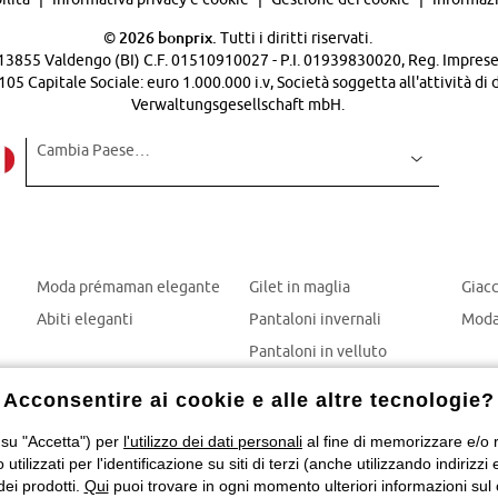
©
2026 bonprix.
Tutti i diritti riservati.
 - 13855 Valdengo (BI) C.F. 01510910027 - P.I. 01939830020, Reg. Imprese 
Capitale Sociale: euro 1.000.000 i.v, Società soggetta all'attività di 
Verwaltungsgesellschaft mbH.
Cambia Paese…
Moda prémaman elegante
Gilet in maglia
Giac
Abiti eleganti
Pantaloni invernali
Moda
Pantaloni in velluto
Mom jeans
Acconsentire ai cookie e alle altre tecnologie?
Giubbotti invernali
 su "Accetta") per
l'utilizzo dei dati personali
al fine di memorizzare e/o ri
o utilizzati per l'identificazione su siti di terzi (anche utilizzando indiri
dei prodotti.
Qui
puoi trovare in ogni momento ulteriori informazioni sul 