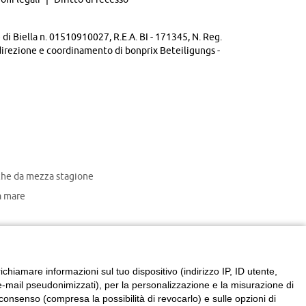
di Biella n. 01510910027, R.E.A. BI - 171345, N. Reg.
direzione e coordinamento di bonprix Beteiligungs -
che da mezza stagione
 mare
chiamare informazioni sul tuo dispositivo (indirizzo IP, ID utente,
zzi e-mail pseudonimizzati), per la personalizzazione e la misurazione di
consenso (compresa la possibilità di revocarlo) e sulle opzioni di