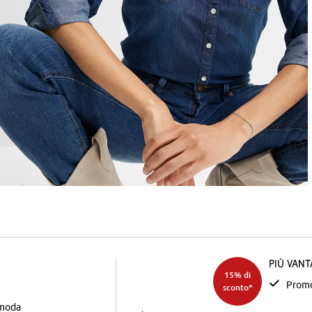
Più van
15% di
Promo
sconto*
 moda