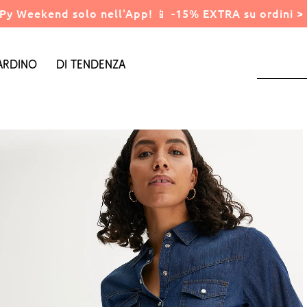
Py Weekend solo nell'App! 📱 -15% EXTRA su ordini > 
ardino
Di tendenza