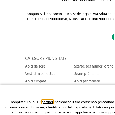
bonprix S.r.l. con socio unico, sede legale: via Adua 33
Pile: IT09060P00000858, N. Reg. AEE: IT08020000002105 
Categorie più visitate
Abiti da sera
Scarpe per numeri grandi
Vestiti in pailettes
Jeans prémaman
Abiti eleganti
Abiti prémaman
Maglioni natalizi
Giacche prémaman
Abiti chemisier
Giacche portabebè
bonprix e i suoi 10
partner
richiedono il tuo consenso (cliccando
informazioni sul browser, identificatori del dispositivo). I dati vengon
annunci e contenuti, per conoscere i gruppi target e gli sviluppi 