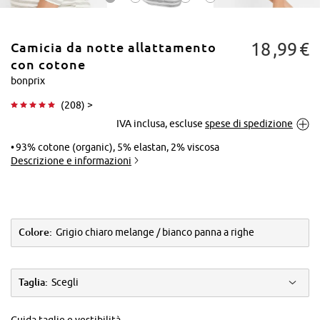
18
99
€
Camicia da notte allattamento
con cotone
bonprix
(
208
) >
Tocca per
IVA inclusa, escluse
spese di spedizione
ingrandire
93% cotone (organic), 5% elastan, 2% viscosa
Descrizione e informazioni
Colore:
Grigio chiaro melange / bianco panna a righe
Taglia:
Scegli
Guida taglie e vestibilità