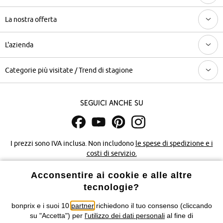
La nostra offerta
L'azienda
Categorie più visitate / Trend di stagione
Seguici anche su
I prezzi sono IVA inclusa. Non includono
le spese di spedizione e i
costi di servizio.
Acconsentire ai cookie e alle altre
Condizioni di vendita
Accessibilità
tecnologie?
Informativa privacy e cookie
Gestione dei cookie
bonprix e i suoi 10
partner
richiedono il tuo consenso (cliccando
su "Accetta") per
l'utilizzo dei dati personali
al fine di
Informazioni legali
Diritto di recesso