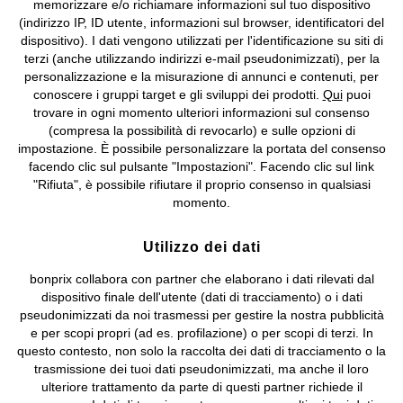
memorizzare e/o richiamare informazioni sul tuo dispositivo
(indirizzo IP, ID utente, informazioni sul browser, identificatori del
©
2026 bonprix.
Tutti i diritti riservati.
dispositivo). I dati vengono utilizzati per l'identificazione su siti di
bonprix S.r.l. con socio unico, sede legale: via Adua 33 - 13855
terzi (anche utilizzando indirizzi e-mail pseudonimizzati), per la
Valdengo (BI) C.F. 01510910027 - P.I. 01939830020, Reg. Imprese di
personalizzazione e la misurazione di annunci e contenuti, per
Biella n. 01510910027, R.E.A. BI - 171345, N. Reg. Pile:
conoscere i gruppi target e gli sviluppi dei prodotti.
Qui
puoi
IT09060P00000858, N. Reg. AEE: IT08020000002105 Capitale
trovare in ogni momento ulteriori informazioni sul consenso
Sociale: euro 1.000.000 i.v, Società soggetta all'attività di direzione
(compresa la possibilità di revocarlo) e sulle opzioni di
e coordinamento di bonprix Beteiligungs -Verwaltungsgesellschaft
impostazione. È possibile personalizzare la portata del consenso
mbH.
facendo clic sul pulsante "Impostazioni". Facendo clic sul link
"Rifiuta", è possibile rifiutare il proprio consenso in qualsiasi
momento.
Utilizzo dei dati
bonprix collabora con partner che elaborano i dati rilevati dal
dispositivo finale dell'utente (dati di tracciamento) o i dati
pseudonimizzati da noi trasmessi per gestire la nostra pubblicità
e per scopi propri (ad es. profilazione) o per scopi di terzi. In
questo contesto, non solo la raccolta dei dati di tracciamento o la
trasmissione dei tuoi dati pseudonimizzati, ma anche il loro
ulteriore trattamento da parte di questi partner richiede il