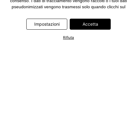
consenso. I dati di tracciamento vengono raccolti o i tuoi dati
pseudonimizzati vengono trasmessi solo quando clicchi sul
pulsante "Accetta" nel banner di www.bonprix.it. I partner sono le
seguenti società: Adjust GmbH, Criteo SA, Google Ireland
Impostazioni
Accetta
Limited, Hurra Communications GmbH, ID5 Technology Ltd,
Meta Platforms Ireland Limited, Microsoft Ireland Operations
Limited, Pinterest Europe Limited, RTB-House GmbH, TikTok
Rifiuta
Information Technologies UK Limited. Ulteriori informazioni sul
trattamento dei dati da parte di questi partner sono disponibili
nella nostra
informativa privacy e cookie
. L'informativa è
accessibile anche tramite un link nel banner.