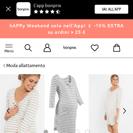
L'app bonprix
Vai all'app
hAPPy Weekend solo nell'App! 📱 -15% EXTRA
su ordini > 25 €
Menù
<
Moda allattamento
<
>