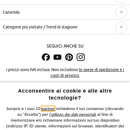
L'azienda
Categorie più visitate / Trend di stagione
Seguici anche su
I prezzi sono IVA inclusa. Non includono
le spese di spedizione e i
costi di servizio.
Condizioni di vendita
Accessibilità
Acconsentire ai cookie e alle altre
tecnologie?
Informativa privacy e cookie
Gestione dei cookie
bonprix e i suoi 10
partner
richiedono il tuo consenso (cliccando
su "Accetta") per
l'utilizzo dei dati personali
al fine di
Informazioni legali
Diritto di recesso
memorizzare e/o richiamare informazioni sul tuo dispositivo
(indirizzo IP, ID utente, informazioni sul browser, identificatori del
©
2026 bonprix.
Tutti i diritti riservati.