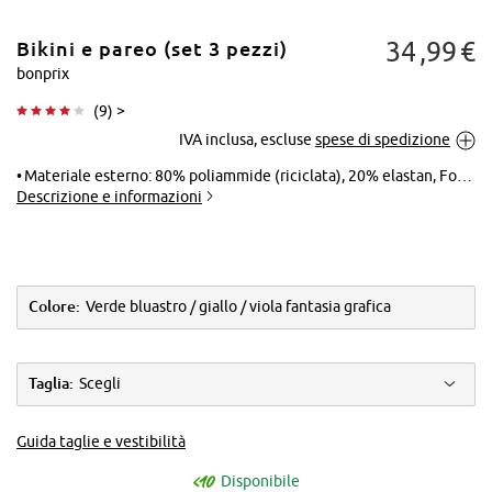
34
99
€
Bikini e pareo (set 3 pezzi)
bonprix
(
9
) >
IVA inclusa, escluse
spese di spedizione
Tocca per
ingrandire
Materiale esterno: 80% poliammide (riciclata), 20% elastan, Fodera: 100% poliestere, Rete: 90% poliammide, 10% elastan
Descrizione e informazioni
Colore:
Verde bluastro / giallo / viola fantasia grafica
Taglia:
Scegli
Guida taglie e vestibilità
Disponibile