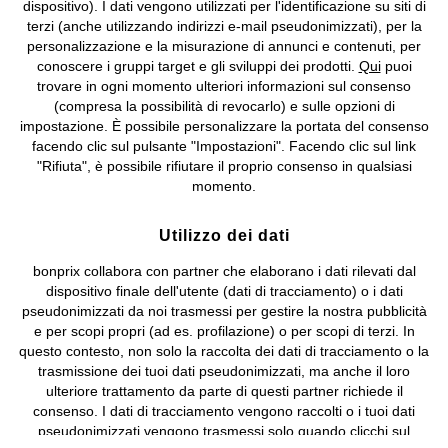
dispositivo). I dati vengono utilizzati per l'identificazione su siti di
bonprix S.r.l. con socio unico, sede legale: via Adua 33 - 13855
terzi (anche utilizzando indirizzi e-mail pseudonimizzati), per la
Valdengo (BI) C.F. 01510910027 - P.I. 01939830020, Reg. Imprese di
personalizzazione e la misurazione di annunci e contenuti, per
Biella n. 01510910027, R.E.A. BI - 171345, N. Reg. Pile:
conoscere i gruppi target e gli sviluppi dei prodotti.
Qui
puoi
IT09060P00000858, N. Reg. AEE: IT08020000002105 Capitale
trovare in ogni momento ulteriori informazioni sul consenso
Sociale: euro 1.000.000 i.v, Società soggetta all'attività di direzione
(compresa la possibilità di revocarlo) e sulle opzioni di
e coordinamento di bonprix Beteiligungs -Verwaltungsgesellschaft
impostazione. È possibile personalizzare la portata del consenso
mbH.
facendo clic sul pulsante "Impostazioni". Facendo clic sul link
"Rifiuta", è possibile rifiutare il proprio consenso in qualsiasi
momento.
Utilizzo dei dati
bonprix collabora con partner che elaborano i dati rilevati dal
dispositivo finale dell'utente (dati di tracciamento) o i dati
pseudonimizzati da noi trasmessi per gestire la nostra pubblicità
e per scopi propri (ad es. profilazione) o per scopi di terzi. In
questo contesto, non solo la raccolta dei dati di tracciamento o la
trasmissione dei tuoi dati pseudonimizzati, ma anche il loro
ulteriore trattamento da parte di questi partner richiede il
consenso. I dati di tracciamento vengono raccolti o i tuoi dati
pseudonimizzati vengono trasmessi solo quando clicchi sul