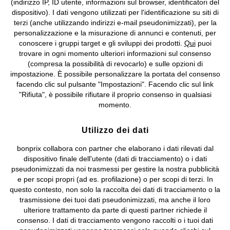
(indirizzo IP, ID utente, informazioni sul browser, identificatori del
©
2026 bonprix.
Tutti i diritti riservati.
dispositivo). I dati vengono utilizzati per l'identificazione su siti di
bonprix S.r.l. con socio unico, sede legale: via Adua 33 - 13855
terzi (anche utilizzando indirizzi e-mail pseudonimizzati), per la
Valdengo (BI) C.F. 01510910027 - P.I. 01939830020, Reg. Imprese di
personalizzazione e la misurazione di annunci e contenuti, per
Biella n. 01510910027, R.E.A. BI - 171345, N. Reg. Pile:
conoscere i gruppi target e gli sviluppi dei prodotti.
Qui
puoi
IT09060P00000858, N. Reg. AEE: IT08020000002105 Capitale
trovare in ogni momento ulteriori informazioni sul consenso
Sociale: euro 1.000.000 i.v, Società soggetta all'attività di direzione
(compresa la possibilità di revocarlo) e sulle opzioni di
e coordinamento di bonprix Beteiligungs -Verwaltungsgesellschaft
impostazione. È possibile personalizzare la portata del consenso
mbH.
facendo clic sul pulsante "Impostazioni". Facendo clic sul link
"Rifiuta", è possibile rifiutare il proprio consenso in qualsiasi
momento.
Utilizzo dei dati
bonprix collabora con partner che elaborano i dati rilevati dal
dispositivo finale dell'utente (dati di tracciamento) o i dati
pseudonimizzati da noi trasmessi per gestire la nostra pubblicità
e per scopi propri (ad es. profilazione) o per scopi di terzi. In
questo contesto, non solo la raccolta dei dati di tracciamento o la
trasmissione dei tuoi dati pseudonimizzati, ma anche il loro
ulteriore trattamento da parte di questi partner richiede il
consenso. I dati di tracciamento vengono raccolti o i tuoi dati