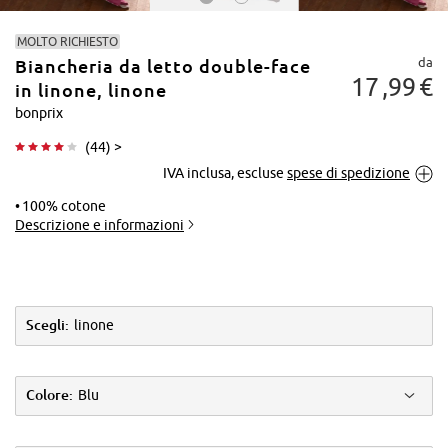
MOLTO RICHIESTO
da
Biancheria da letto double-face
17
99
€
in linone, linone
bonprix
(
44
) >
Tocca per
IVA inclusa, escluse
spese di spedizione
ingrandire
100% cotone
Descrizione e informazioni
Scegli:
linone
Colore:
Blu