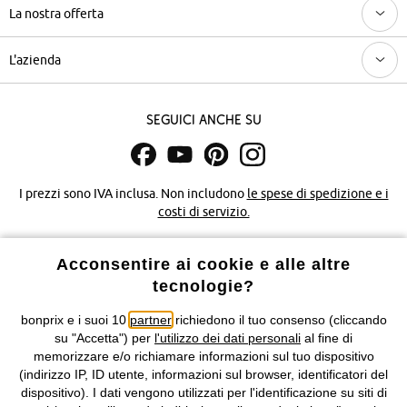
La nostra offerta
L'azienda
Seguici anche su
I prezzi sono IVA inclusa. Non includono
le spese di spedizione e i
costi di servizio.
Condizioni di vendita
Accessibilità
Acconsentire ai cookie e alle altre
tecnologie?
Informativa privacy e cookie
Gestione dei cookie
bonprix e i suoi 10
partner
richiedono il tuo consenso (cliccando
su "Accetta") per
l'utilizzo dei dati personali
al fine di
Informazioni legali
Diritto di recesso
memorizzare e/o richiamare informazioni sul tuo dispositivo
(indirizzo IP, ID utente, informazioni sul browser, identificatori del
©
2026 bonprix.
Tutti i diritti riservati.
dispositivo). I dati vengono utilizzati per l'identificazione su siti di
bonprix S.r.l. con socio unico, sede legale: via Adua 33 - 13855