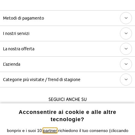
Metodi di pagamento
I nostri servizi
La nostra offerta
L'azienda
Categorie più visitate / Trend di stagione
Seguici anche su
Acconsentire ai cookie e alle altre
tecnologie?
I prezzi sono IVA inclusa. Non includono
le spese di spedizione e i
costi di servizio.
bonprix e i suoi 10
partner
richiedono il tuo consenso (cliccando