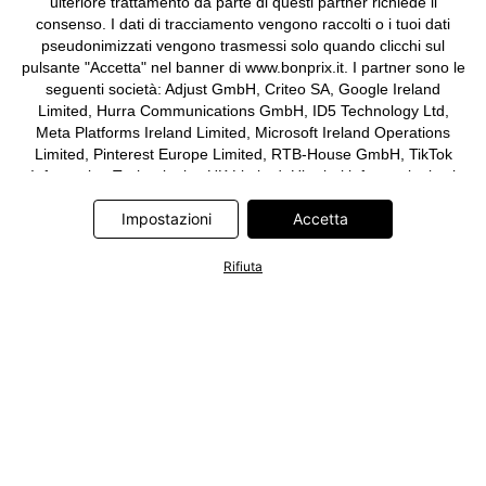
ulteriore trattamento da parte di questi partner richiede il
consenso. I dati di tracciamento vengono raccolti o i tuoi dati
pseudonimizzati vengono trasmessi solo quando clicchi sul
pulsante "Accetta" nel banner di www.bonprix.it. I partner sono le
seguenti società: Adjust GmbH, Criteo SA, Google Ireland
Limited, Hurra Communications GmbH, ID5 Technology Ltd,
Meta Platforms Ireland Limited, Microsoft Ireland Operations
Limited, Pinterest Europe Limited, RTB-House GmbH, TikTok
Information Technologies UK Limited. Ulteriori informazioni sul
trattamento dei dati da parte di questi partner sono disponibili
Impostazioni
Accetta
nella nostra
informativa privacy e cookie
. L'informativa è
accessibile anche tramite un link nel banner.
Rifiuta