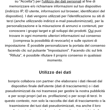
su "Accetta") per
l'utilizzo dei dati personali
al fine di
memorizzare e/o richiamare informazioni sul tuo dispositivo
Condizioni di vendita
Accessibilità
(indirizzo IP, ID utente, informazioni sul browser, identificatori del
dispositivo). I dati vengono utilizzati per l'identificazione su siti di
Informativa privacy e cookie
Gestione dei cookie
terzi (anche utilizzando indirizzi e-mail pseudonimizzati), per la
personalizzazione e la misurazione di annunci e contenuti, per
Informazioni legali
Diritto di recesso
conoscere i gruppi target e gli sviluppi dei prodotti.
Qui
puoi
trovare in ogni momento ulteriori informazioni sul consenso
©
2026 bonprix.
Tutti i diritti riservati.
(compresa la possibilità di revocarlo) e sulle opzioni di
bonprix S.r.l. con socio unico, sede legale: via Adua 33 - 13855
impostazione. È possibile personalizzare la portata del consenso
Valdengo (BI) C.F. 01510910027 - P.I. 01939830020, Reg. Imprese di
facendo clic sul pulsante "Impostazioni". Facendo clic sul link
Biella n. 01510910027, R.E.A. BI - 171345, N. Reg. Pile:
"Rifiuta", è possibile rifiutare il proprio consenso in qualsiasi
IT09060P00000858, N. Reg. AEE: IT08020000002105 Capitale
momento.
Sociale: euro 1.000.000 i.v, Società soggetta all'attività di direzione
e coordinamento di bonprix Beteiligungs -Verwaltungsgesellschaft
Utilizzo dei dati
mbH.
bonprix collabora con partner che elaborano i dati rilevati dal
dispositivo finale dell'utente (dati di tracciamento) o i dati
pseudonimizzati da noi trasmessi per gestire la nostra pubblicità
e per scopi propri (ad es. profilazione) o per scopi di terzi. In
questo contesto, non solo la raccolta dei dati di tracciamento o la
trasmissione dei tuoi dati pseudonimizzati, ma anche il loro