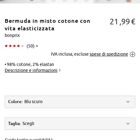
21
99
€
Bermuda in misto cotone con
vita elasticizzata
bonprix
(
50
) >
Tocca per
IVA inclusa, escluse
spese di spedizione
ingrandire
98% cotone, 2% elastan
Descrizione e informazioni
Colore:
Blu scuro
Taglia:
Scegli
Guida taglie e vestibilità