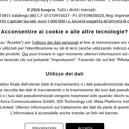
©
2026 bonprix.
Tutti i diritti riservati.
 - 13855 Valdengo (BI) C.F. 01510910027 - P.I. 01939830020, Reg. Imprese 
Capitale Sociale: euro 1.000.000 i.v, Società soggetta all'attività di 
Verwaltungsgesellschaft mbH.
Acconsentire ai cookie e alle altre tecnologie?
Cambia Paese…
 su "Accetta") per
l'utilizzo dei dati personali
al fine di memorizzare e/o ri
o utilizzati per l'identificazione su siti di terzi (anche utilizzando indiri
dei prodotti.
Qui
puoi trovare in ogni momento ulteriori informazioni sul 
 facendo clic sul pulsante "Impostazioni". Facendo clic sul link "Rifiuta"
Utilizzo dei dati
itivo finale dell'utente (dati di tracciamento) o i dati pseudonimizzati d
 la raccolta dei dati di tracciamento o la trasmissione dei tuoi dati pseud
ti o i tuoi dati pseudonimizzati vengono trasmessi solo quando clicchi su
 Hurra Communications GmbH, ID5 Technology Ltd, Meta Platforms Irela
ed. Ulteriori informazioni sul trattamento dei dati da parte di questi 
L'informativa è accessibile anche tramite un link nel banner.
Impostazioni
Accetta