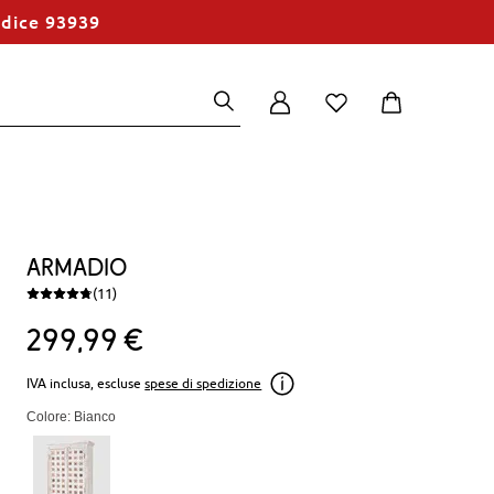
odice 93939
Armadio
(11)
299
99
€
IVA inclusa, escluse
spese di spedizione
Colore: Bianco