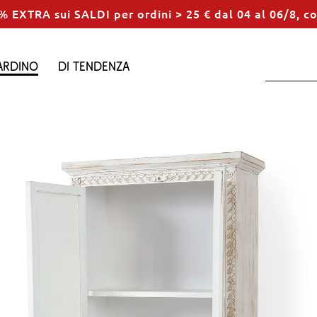
% EXTRA sui SALDI per ordini > 25 € dal 04 al 06/8, c
ardino
Di tendenza