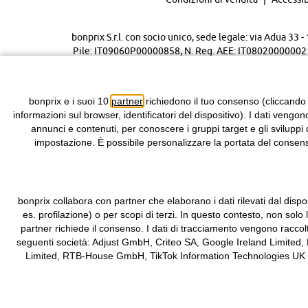
bonprix S.r.l. con socio unico, sede legale: via Adua 33
Pile: IT09060P00000858, N. Reg. AEE: IT08020000002105 
bonprix e i suoi 10
partner
richiedono il tuo consenso (cliccando
informazioni sul browser, identificatori del dispositivo). I dati vengon
annunci e contenuti, per conoscere i gruppi target e gli sviluppi 
impostazione. È possibile personalizzare la portata del consenso
bonprix collabora con partner che elaborano i dati rilevati dal dispos
es. profilazione) o per scopi di terzi. In questo contesto, non solo
partner richiede il consenso. I dati di tracciamento vengono raccol
seguenti società: Adjust GmbH, Criteo SA, Google Ireland Limited,
Limited, RTB-House GmbH, TikTok Information Technologies UK Limit