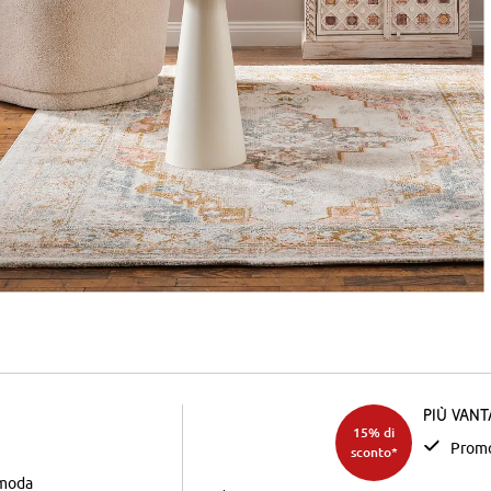
Più van
15% di
Promo
sconto*
 moda