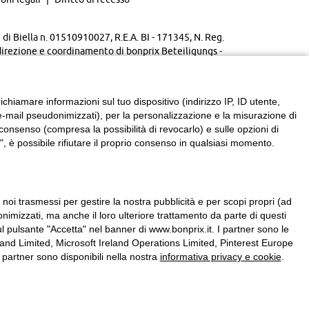
di Biella n. 01510910027, R.E.A. BI - 171345, N. Reg.
direzione e coordinamento di bonprix Beteiligungs -
chiamare informazioni sul tuo dispositivo (indirizzo IP, ID utente,
zzi e-mail pseudonimizzati), per la personalizzazione e la misurazione di
consenso (compresa la possibilità di revocarlo) e sulle opzioni di
, è possibile rifiutare il proprio consenso in qualsiasi momento.
a noi trasmessi per gestire la nostra pubblicità e per scopi propri (ad
onimizzati, ma anche il loro ulteriore trattamento da parte di questi
l pulsante "Accetta" nel banner di www.bonprix.it. I partner sono le
nd Limited, Microsoft Ireland Operations Limited, Pinterest Europe
partner sono disponibili nella nostra
informativa privacy e cookie
.