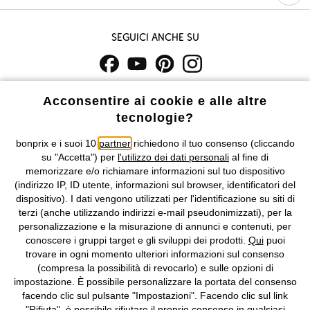
Seguici anche su
I prezzi sono IVA inclusa. Non includono
le spese di spedizione e i
Acconsentire ai cookie e alle altre
costi di servizio.
tecnologie?
Condizioni di vendita
Accessibilità
bonprix e i suoi 10
partner
richiedono il tuo consenso (cliccando
su "Accetta") per
l'utilizzo dei dati personali
al fine di
memorizzare e/o richiamare informazioni sul tuo dispositivo
Informativa privacy e cookie
Gestione dei cookie
(indirizzo IP, ID utente, informazioni sul browser, identificatori del
dispositivo). I dati vengono utilizzati per l'identificazione su siti di
Informazioni legali
Diritto di recesso
terzi (anche utilizzando indirizzi e-mail pseudonimizzati), per la
personalizzazione e la misurazione di annunci e contenuti, per
©
2026 bonprix.
Tutti i diritti riservati.
conoscere i gruppi target e gli sviluppi dei prodotti.
Qui
puoi
bonprix S.r.l. con socio unico, sede legale: via Adua 33 - 13855
trovare in ogni momento ulteriori informazioni sul consenso
Valdengo (BI) C.F. 01510910027 - P.I. 01939830020, Reg. Imprese di
(compresa la possibilità di revocarlo) e sulle opzioni di
Biella n. 01510910027, R.E.A. BI - 171345, N. Reg. Pile:
impostazione. È possibile personalizzare la portata del consenso
IT09060P00000858, N. Reg. AEE: IT08020000002105 Capitale
facendo clic sul pulsante "Impostazioni". Facendo clic sul link
Sociale: euro 1.000.000 i.v, Società soggetta all'attività di direzione
"Rifiuta", è possibile rifiutare il proprio consenso in qualsiasi