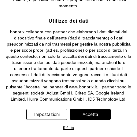
e coordinamento di bonprix Beteiligungs -Verwaltungsgesellschaft
momento.
mbH.
Utilizzo dei dati
bonprix collabora con partner che elaborano i dati rilevati dal
dispositivo finale dell'utente (dati di tracciamento) o i dati
pseudonimizzati da noi trasmessi per gestire la nostra pubblicità
e per scopi propri (ad es. profilazione) o per scopi di terzi. In
questo contesto, non solo la raccolta dei dati di tracciamento o la
trasmissione dei tuoi dati pseudonimizzati, ma anche il loro
ulteriore trattamento da parte di questi partner richiede il
consenso. I dati di tracciamento vengono raccolti o i tuoi dati
pseudonimizzati vengono trasmessi solo quando clicchi sul
pulsante "Accetta" nel banner di www.bonprix.it. I partner sono le
seguenti società: Adjust GmbH, Criteo SA, Google Ireland
Limited, Hurra Communications GmbH, ID5 Technology Ltd,
Meta Platforms Ireland Limited, Microsoft Ireland Operations
Limited, Pinterest Europe Limited, RTB-House GmbH, TikTok
Impostazioni
Accetta
Information Technologies UK Limited. Ulteriori informazioni sul
trattamento dei dati da parte di questi partner sono disponibili
Rifiuta
nella nostra
informativa privacy e cookie
. L'informativa è
accessibile anche tramite un link nel banner.