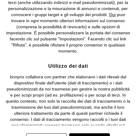
terzi (anche utilizzando indirizzi e-mail pseudonimizzati), per la
Valdengo (BI) C.F. 01510910027 - P.I. 01939830020, Reg. Imprese di
personalizzazione e la misurazione di annunci e contenuti, per
Biella n. 01510910027, R.E.A. BI - 171345, N. Reg. Pile:
conoscere i gruppi target e gli sviluppi dei prodotti.
Qui
puoi
IT09060P00000858, N. Reg. AEE: IT08020000002105 Capitale
trovare in ogni momento ulteriori informazioni sul consenso
Sociale: euro 1.000.000 i.v, Società soggetta all'attività di direzione
(compresa la possibilità di revocarlo) e sulle opzioni di
e coordinamento di bonprix Beteiligungs -Verwaltungsgesellschaft
impostazione. È possibile personalizzare la portata del consenso
mbH.
facendo clic sul pulsante "Impostazioni". Facendo clic sul link
"Rifiuta", è possibile rifiutare il proprio consenso in qualsiasi
momento.
Utilizzo dei dati
bonprix collabora con partner che elaborano i dati rilevati dal
dispositivo finale dell'utente (dati di tracciamento) o i dati
pseudonimizzati da noi trasmessi per gestire la nostra pubblicità
e per scopi propri (ad es. profilazione) o per scopi di terzi. In
questo contesto, non solo la raccolta dei dati di tracciamento o la
trasmissione dei tuoi dati pseudonimizzati, ma anche il loro
ulteriore trattamento da parte di questi partner richiede il
consenso. I dati di tracciamento vengono raccolti o i tuoi dati
pseudonimizzati vengono trasmessi solo quando clicchi sul
pulsante "Accetta" nel banner di www.bonprix.it. I partner sono le