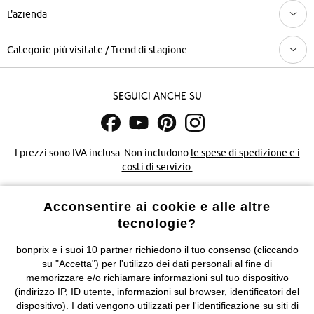
L'azienda
Categorie più visitate / Trend di stagione
Seguici anche su
I prezzi sono IVA inclusa. Non includono
le spese di spedizione e i
costi di servizio.
Condizioni di vendita
Accessibilità
Acconsentire ai cookie e alle altre
tecnologie?
Informativa privacy e cookie
Gestione dei cookie
bonprix e i suoi 10
partner
richiedono il tuo consenso (cliccando
su "Accetta") per
l'utilizzo dei dati personali
al fine di
Informazioni legali
Diritto di recesso
memorizzare e/o richiamare informazioni sul tuo dispositivo
(indirizzo IP, ID utente, informazioni sul browser, identificatori del
©
2026 bonprix.
Tutti i diritti riservati.
dispositivo). I dati vengono utilizzati per l'identificazione su siti di
bonprix S.r.l. con socio unico, sede legale: via Adua 33 - 13855