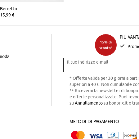
Berretto
15,99 €
Più van
15% di
Promo
sconto*
 moda
Il tuo indirizzo e-mail
* Offerta valida per 30 giorni a parti
superiori a 40 €. Non cumulabile con
** Riceverai la newsletter di bonpri
e offerte personalizzate. Puoi rev
su
Annullamento
su bonprix.it o tra
Metodi di pagamento