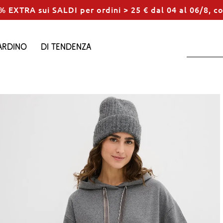
% EXTRA sui SALDI per ordini > 25 € dal 04 al 06/8, c
ardino
Di tendenza