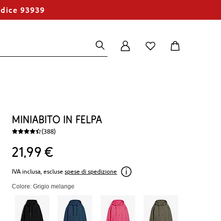
odice 93939
Miniabito in felpa
(388)
21
99
€
IVA inclusa, escluse
spese di spedizione
Colore: Grigio melange