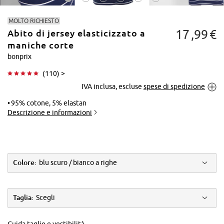
MOLTO RICHIESTO
17
99
€
Abito di jersey elasticizzato a
maniche corte
bonprix
(
110
) >
Tocca per
IVA inclusa, escluse
spese di spedizione
ingrandire
95% cotone, 5% elastan
Descrizione e informazioni
Colore:
blu scuro / bianco a righe
Taglia:
Scegli
Guida taglie e vestibilità