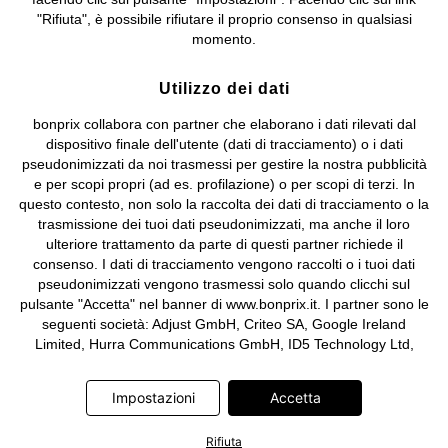
Sociale: euro 1.000.000 i.v, Società soggetta all'attività di direzione
"Rifiuta", è possibile rifiutare il proprio consenso in qualsiasi
e coordinamento di bonprix Beteiligungs -Verwaltungsgesellschaft
momento.
mbH.
Utilizzo dei dati
bonprix collabora con partner che elaborano i dati rilevati dal
dispositivo finale dell'utente (dati di tracciamento) o i dati
pseudonimizzati da noi trasmessi per gestire la nostra pubblicità
e per scopi propri (ad es. profilazione) o per scopi di terzi. In
questo contesto, non solo la raccolta dei dati di tracciamento o la
trasmissione dei tuoi dati pseudonimizzati, ma anche il loro
ulteriore trattamento da parte di questi partner richiede il
consenso. I dati di tracciamento vengono raccolti o i tuoi dati
pseudonimizzati vengono trasmessi solo quando clicchi sul
pulsante "Accetta" nel banner di www.bonprix.it. I partner sono le
seguenti società: Adjust GmbH, Criteo SA, Google Ireland
Limited, Hurra Communications GmbH, ID5 Technology Ltd,
Meta Platforms Ireland Limited, Microsoft Ireland Operations
Limited, Pinterest Europe Limited, RTB-House GmbH, TikTok
Impostazioni
Accetta
Information Technologies UK Limited. Ulteriori informazioni sul
trattamento dei dati da parte di questi partner sono disponibili
Rifiuta
nella nostra
informativa privacy e cookie
. L'informativa è