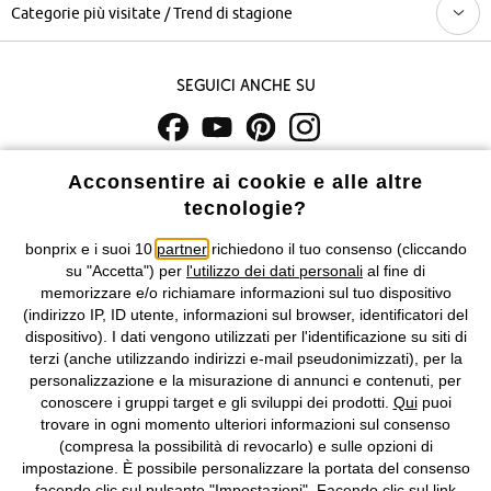
Categorie più visitate / Trend di stagione
Seguici anche su
I prezzi sono IVA inclusa. Non includono
le spese di spedizione e i
Acconsentire ai cookie e alle altre
costi di servizio.
tecnologie?
bonprix e i suoi 10
partner
richiedono il tuo consenso (cliccando
Condizioni di vendita
Accessibilità
su "Accetta") per
l'utilizzo dei dati personali
al fine di
memorizzare e/o richiamare informazioni sul tuo dispositivo
Informativa privacy e cookie
Gestione dei cookie
(indirizzo IP, ID utente, informazioni sul browser, identificatori del
dispositivo). I dati vengono utilizzati per l'identificazione su siti di
Informazioni legali
Diritto di recesso
terzi (anche utilizzando indirizzi e-mail pseudonimizzati), per la
personalizzazione e la misurazione di annunci e contenuti, per
©
2026 bonprix.
Tutti i diritti riservati.
conoscere i gruppi target e gli sviluppi dei prodotti.
Qui
puoi
bonprix S.r.l. con socio unico, sede legale: via Adua 33 - 13855
trovare in ogni momento ulteriori informazioni sul consenso
Valdengo (BI) C.F. 01510910027 - P.I. 01939830020, Reg. Imprese di
(compresa la possibilità di revocarlo) e sulle opzioni di
Biella n. 01510910027, R.E.A. BI - 171345, N. Reg. Pile:
impostazione. È possibile personalizzare la portata del consenso
IT09060P00000858, N. Reg. AEE: IT08020000002105 Capitale
facendo clic sul pulsante "Impostazioni". Facendo clic sul link