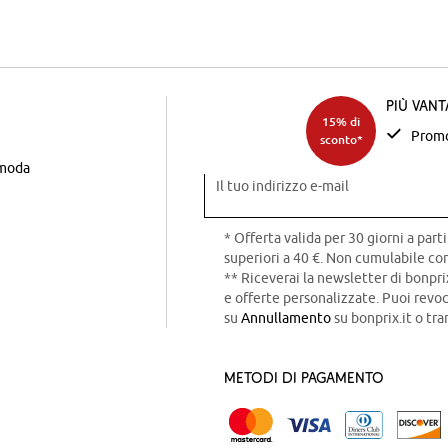
Più van
15% di
Promo
sconto*
 moda
Il tuo indirizzo e-mail
* Offerta valida per 30 giorni a parti
superiori a 40 €. Non cumulabile con
** Riceverai la newsletter di bonpri
e offerte personalizzate. Puoi rev
su
Annullamento
su bonprix.it o tra
Metodi di pagamento