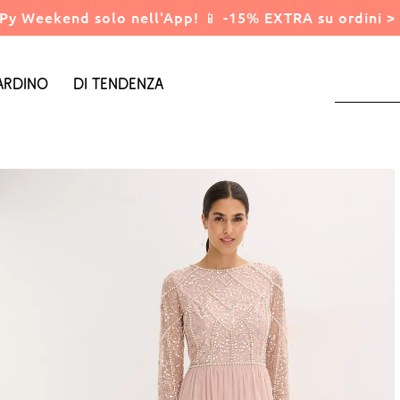
Py Weekend solo nell'App! 📱 -15% EXTRA su ordini > 
ardino
Di tendenza