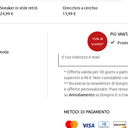
Sneaker in stile retrò
Orecchini a cerchio
24,99 €
13,99 €
Più van
15% di
Promo
sconto*
 moda
Il tuo indirizzo e-mail
* Offerta valida per 30 giorni a parti
superiori a 40 €. Non cumulabile con
** Riceverai la newsletter di bonpri
e offerte personalizzate. Puoi rev
su
Annullamento
su bonprix.it o tra
Metodi di pagamento