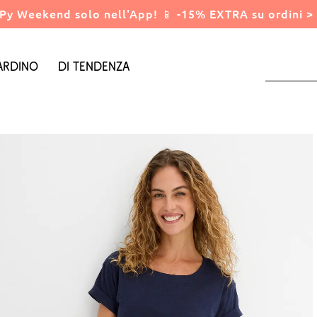
Py Weekend solo nell'App! 📱 -15% EXTRA su ordini > 
ardino
Di tendenza