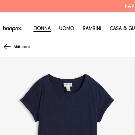
hAP
Donna
Uomo
Bambini
Casa & Gi
Abiti corti