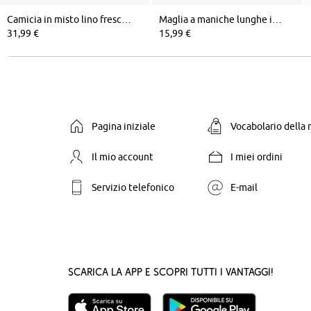
Camicia in misto lino fresco e leggero
Maglia a maniche lunghe in puro cotone con elastico
31,99 €
15,99 €
Pagina iniziale
Vocabolario della
Il mio account
I miei ordini
Servizio telefonico
E-mail
Scarica la App e scopri tutti i vantaggi!