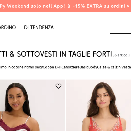
Py Weekend solo nell'App! 📱 -15% EXTRA su ordini > 
ardino
Di tendenza
ti & sottovesti in taglie forti
36 articoli
timo in cotone
Intimo sexy
Coppa D-H
Canottiere
Basic
Body
Calze & calzini
Vesta