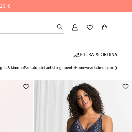
25 €
Filtra & ordina
›
glie & kimono
Pantaloncini antisfregamento
Homewear
Intimo sportivo
Intimo