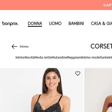
hAP
Donna
Uomo
Bambini
Casa & Gi
Corset
Intimo
Intimo
Novità
Moda notte
Mutandine
Reggiseni
Intimo modellante
In