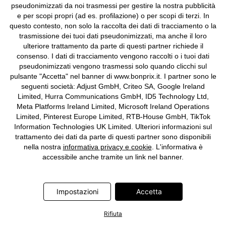
pseudonimizzati da noi trasmessi per gestire la nostra pubblicità
e per scopi propri (ad es. profilazione) o per scopi di terzi. In
questo contesto, non solo la raccolta dei dati di tracciamento o la
NOVITÀ
trasmissione dei tuoi dati pseudonimizzati, ma anche il loro
Abito midi in tulle delicato
Abito con fondo asimmetrico
ulteriore trattamento da parte di questi partner richiede il
74,99 €
39,99 €
consenso. I dati di tracciamento vengono raccolti o i tuoi dati
pseudonimizzati vengono trasmessi solo quando clicchi sul
pulsante "Accetta" nel banner di www.bonprix.it. I partner sono le
seguenti società: Adjust GmbH, Criteo SA, Google Ireland
Limited, Hurra Communications GmbH, ID5 Technology Ltd,
Meta Platforms Ireland Limited, Microsoft Ireland Operations
Limited, Pinterest Europe Limited, RTB-House GmbH, TikTok
Information Technologies UK Limited. Ulteriori informazioni sul
trattamento dei dati da parte di questi partner sono disponibili
nella nostra
informativa privacy e cookie
. L'informativa è
accessibile anche tramite un link nel banner.
Impostazioni
Accetta
Rifiuta