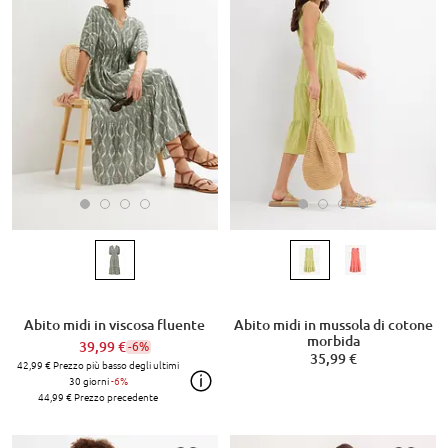
Abito midi in viscosa fluente
Abito midi in mussola di cotone
morbida
39,99 €
-6%
35,99 €
42,99 €
Prezzo più basso degli ultimi
30 giorni
-6%
44,99 €
Prezzo precedente