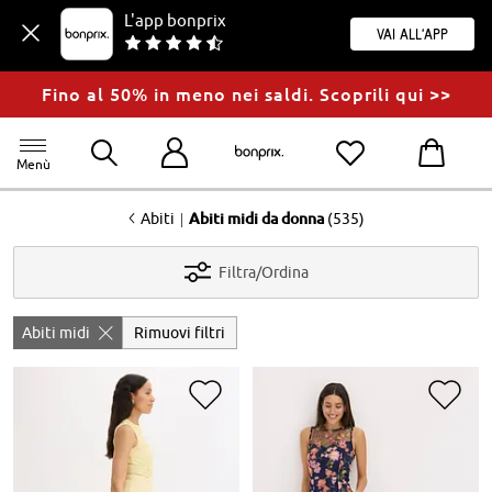
L'app bonprix
Vai all'app
Fino al 50% in meno nei saldi. Scoprili qui >>
Menù
<
|
Abiti
Abiti midi da donna
(535)
Filtra/Ordina
Abiti midi
Rimuovi filtri