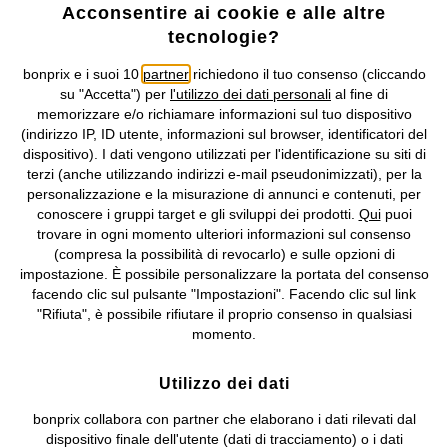
Acconsentire ai cookie e alle altre
tecnologie?
NOVITÀ
bonprix e i suoi 10
partner
richiedono il tuo consenso (cliccando
Abito in pizzo
Abito midi in viscosa
su "Accetta") per
l'utilizzo dei dati personali
al fine di
39,99 €
34,99 €
memorizzare e/o richiamare informazioni sul tuo dispositivo
(indirizzo IP, ID utente, informazioni sul browser, identificatori del
dispositivo). I dati vengono utilizzati per l'identificazione su siti di
terzi (anche utilizzando indirizzi e-mail pseudonimizzati), per la
personalizzazione e la misurazione di annunci e contenuti, per
conoscere i gruppi target e gli sviluppi dei prodotti.
Qui
puoi
trovare in ogni momento ulteriori informazioni sul consenso
(compresa la possibilità di revocarlo) e sulle opzioni di
impostazione. È possibile personalizzare la portata del consenso
facendo clic sul pulsante "Impostazioni". Facendo clic sul link
"Rifiuta", è possibile rifiutare il proprio consenso in qualsiasi
momento.
Utilizzo dei dati
bonprix collabora con partner che elaborano i dati rilevati dal
dispositivo finale dell'utente (dati di tracciamento) o i dati