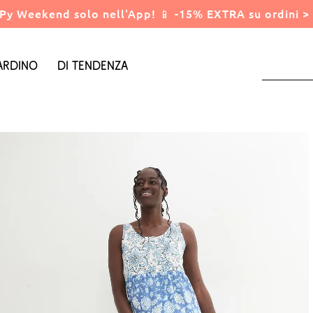
Py Weekend solo nell'App! 📱 -15% EXTRA su ordini > 
ardino
Di tendenza