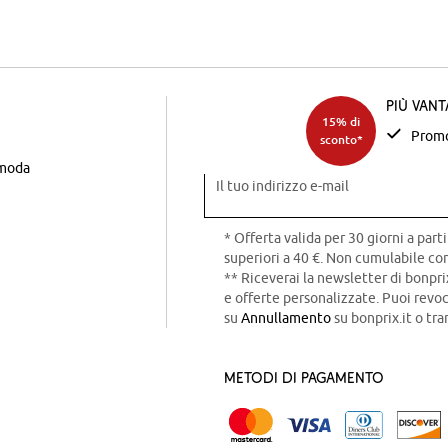
Più van
15% di
Promo
sconto*
 moda
Il tuo indirizzo e-mail
* Offerta valida per 30 giorni a parti
superiori a 40 €. Non cumulabile con
** Riceverai la newsletter di bonpri
e offerte personalizzate. Puoi rev
su
Annullamento
su bonprix.it o tra
Metodi di pagamento