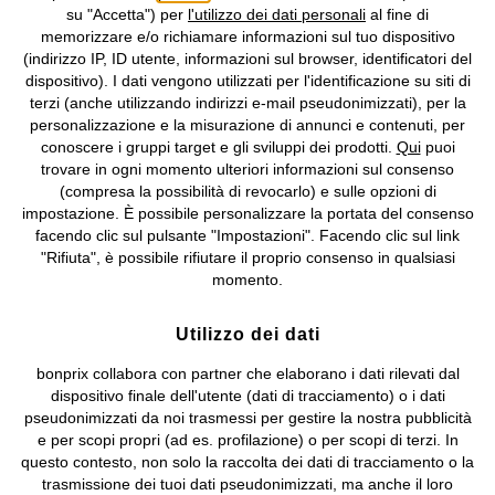
su "Accetta") per
l'utilizzo dei dati personali
al fine di
memorizzare e/o richiamare informazioni sul tuo dispositivo
(indirizzo IP, ID utente, informazioni sul browser, identificatori del
I prezzi sono IVA inclusa. Non includono
le spese di spedizione e i
dispositivo). I dati vengono utilizzati per l'identificazione su siti di
costi di servizio.
terzi (anche utilizzando indirizzi e-mail pseudonimizzati), per la
personalizzazione e la misurazione di annunci e contenuti, per
Condizioni di vendita
Accessibilità
conoscere i gruppi target e gli sviluppi dei prodotti.
Qui
puoi
trovare in ogni momento ulteriori informazioni sul consenso
(compresa la possibilità di revocarlo) e sulle opzioni di
Informativa privacy e cookie
Gestione dei cookie
impostazione. È possibile personalizzare la portata del consenso
facendo clic sul pulsante "Impostazioni". Facendo clic sul link
Informazioni legali
Diritto di recesso
"Rifiuta", è possibile rifiutare il proprio consenso in qualsiasi
momento.
©
2026 bonprix.
Tutti i diritti riservati.
bonprix S.r.l. con socio unico, sede legale: via Adua 33 - 13855
Valdengo (BI) C.F. 01510910027 - P.I. 01939830020, Reg. Imprese di
Utilizzo dei dati
Biella n. 01510910027, R.E.A. BI - 171345, N. Reg. Pile:
bonprix collabora con partner che elaborano i dati rilevati dal
IT09060P00000858, N. Reg. AEE: IT08020000002105 Capitale
dispositivo finale dell'utente (dati di tracciamento) o i dati
Sociale: euro 1.000.000 i.v, Società soggetta all'attività di direzione
pseudonimizzati da noi trasmessi per gestire la nostra pubblicità
e coordinamento di bonprix Beteiligungs -Verwaltungsgesellschaft
e per scopi propri (ad es. profilazione) o per scopi di terzi. In
mbH.
questo contesto, non solo la raccolta dei dati di tracciamento o la
trasmissione dei tuoi dati pseudonimizzati, ma anche il loro