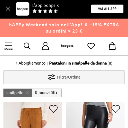
L'app bonprix
Vai all'app
hAPPy Weekend solo nell'App! 📱 -15% EXTRA
su ordini > 25 €
Menù
<
|
Abbigliamento
Pantaloni in similpelle da donna
(8)
Filtra/Ordina
similpelle
Rimuovi filtri