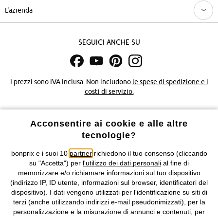
L'azienda
Seguici anche su
I prezzi sono IVA inclusa. Non includono
le spese di spedizione e i
costi di servizio.
Condizioni di vendita
Accessibilità
Acconsentire ai cookie e alle altre
tecnologie?
Informativa privacy e cookie
Gestione dei cookie
bonprix e i suoi 10
partner
richiedono il tuo consenso (cliccando
Informazioni legali
Diritto di recesso
su "Accetta") per
l'utilizzo dei dati personali
al fine di
memorizzare e/o richiamare informazioni sul tuo dispositivo
©
2026 bonprix.
Tutti i diritti riservati.
(indirizzo IP, ID utente, informazioni sul browser, identificatori del
bonprix S.r.l. con socio unico, sede legale: via Adua 33 - 13855
dispositivo). I dati vengono utilizzati per l'identificazione su siti di
Valdengo (BI) C.F. 01510910027 - P.I. 01939830020, Reg. Imprese di
terzi (anche utilizzando indirizzi e-mail pseudonimizzati), per la
Biella n. 01510910027, R.E.A. BI - 171345, N. Reg. Pile:
personalizzazione e la misurazione di annunci e contenuti, per
IT09060P00000858, N. Reg. AEE: IT08020000002105 Capitale