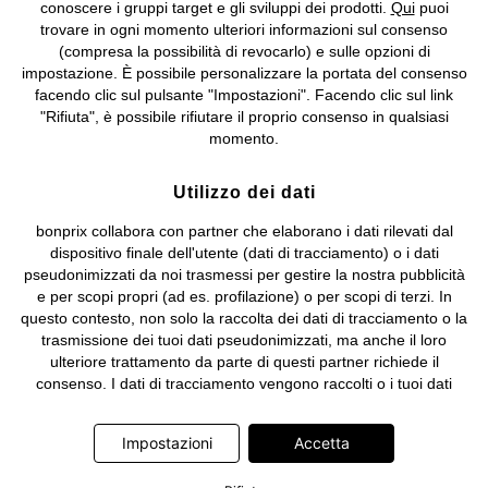
conoscere i gruppi target e gli sviluppi dei prodotti.
Qui
puoi
Sociale: euro 1.000.000 i.v, Società soggetta all'attività di direzione
trovare in ogni momento ulteriori informazioni sul consenso
e coordinamento di bonprix Beteiligungs -Verwaltungsgesellschaft
(compresa la possibilità di revocarlo) e sulle opzioni di
mbH.
impostazione. È possibile personalizzare la portata del consenso
facendo clic sul pulsante "Impostazioni". Facendo clic sul link
"Rifiuta", è possibile rifiutare il proprio consenso in qualsiasi
momento.
Utilizzo dei dati
bonprix collabora con partner che elaborano i dati rilevati dal
dispositivo finale dell'utente (dati di tracciamento) o i dati
pseudonimizzati da noi trasmessi per gestire la nostra pubblicità
e per scopi propri (ad es. profilazione) o per scopi di terzi. In
questo contesto, non solo la raccolta dei dati di tracciamento o la
trasmissione dei tuoi dati pseudonimizzati, ma anche il loro
ulteriore trattamento da parte di questi partner richiede il
consenso. I dati di tracciamento vengono raccolti o i tuoi dati
pseudonimizzati vengono trasmessi solo quando clicchi sul
pulsante "Accetta" nel banner di www.bonprix.it. I partner sono le
Impostazioni
Accetta
seguenti società: Adjust GmbH, Criteo SA, Google Ireland
Limited, Hurra Communications GmbH, ID5 Technology Ltd,