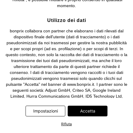
e coordinamento di bonprix Beteiligungs -Verwaltungsgesellschaft
momento.
mbH.
Utilizzo dei dati
bonprix collabora con partner che elaborano i dati rilevati dal
dispositivo finale dell'utente (dati di tracciamento) o i dati
pseudonimizzati da noi trasmessi per gestire la nostra pubblicità
e per scopi propri (ad es. profilazione) o per scopi di terzi. In
questo contesto, non solo la raccolta dei dati di tracciamento o la
trasmissione dei tuoi dati pseudonimizzati, ma anche il loro
ulteriore trattamento da parte di questi partner richiede il
consenso. I dati di tracciamento vengono raccolti o i tuoi dati
pseudonimizzati vengono trasmessi solo quando clicchi sul
pulsante "Accetta" nel banner di www.bonprix.it. I partner sono le
seguenti società: Adjust GmbH, Criteo SA, Google Ireland
Limited, Hurra Communications GmbH, ID5 Technology Ltd,
Meta Platforms Ireland Limited, Microsoft Ireland Operations
Limited, Pinterest Europe Limited, RTB-House GmbH, TikTok
Impostazioni
Accetta
Information Technologies UK Limited. Ulteriori informazioni sul
trattamento dei dati da parte di questi partner sono disponibili
Rifiuta
nella nostra
informativa privacy e cookie
. L'informativa è
accessibile anche tramite un link nel banner.