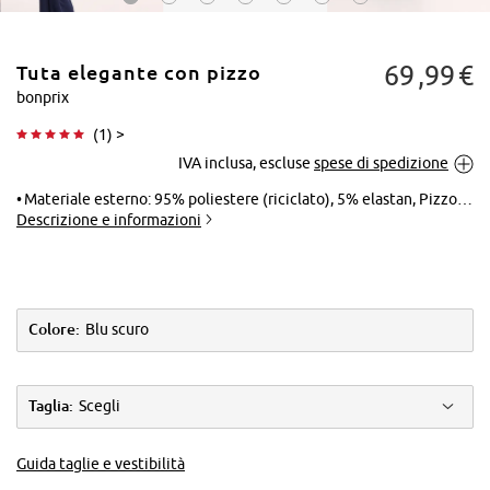
69
99
€
Tuta elegante con pizzo
bonprix
(
1
) >
IVA inclusa, escluse
spese di spedizione
Tocca per
ingrandire
Materiale esterno: 95% poliestere (riciclato), 5% elastan, Pizzo: 100% poliammide
Descrizione e informazioni
Colore:
Blu scuro
Taglia:
Scegli
Guida taglie e vestibilità