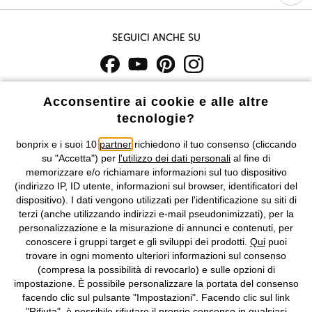
Seguici anche su
I prezzi sono IVA inclusa. Non includono
le spese di spedizione e i
Acconsentire ai cookie e alle altre
costi di servizio.
tecnologie?
Condizioni di vendita
Accessibilità
bonprix e i suoi 10
partner
richiedono il tuo consenso (cliccando
su "Accetta") per
l'utilizzo dei dati personali
al fine di
memorizzare e/o richiamare informazioni sul tuo dispositivo
Informativa privacy e cookie
Gestione dei cookie
(indirizzo IP, ID utente, informazioni sul browser, identificatori del
dispositivo). I dati vengono utilizzati per l'identificazione su siti di
Informazioni legali
Diritto di recesso
terzi (anche utilizzando indirizzi e-mail pseudonimizzati), per la
personalizzazione e la misurazione di annunci e contenuti, per
©
2026 bonprix.
Tutti i diritti riservati.
conoscere i gruppi target e gli sviluppi dei prodotti.
Qui
puoi
bonprix S.r.l. con socio unico, sede legale: via Adua 33 - 13855
trovare in ogni momento ulteriori informazioni sul consenso
Valdengo (BI) C.F. 01510910027 - P.I. 01939830020, Reg. Imprese di
(compresa la possibilità di revocarlo) e sulle opzioni di
Biella n. 01510910027, R.E.A. BI - 171345, N. Reg. Pile:
impostazione. È possibile personalizzare la portata del consenso
IT09060P00000858, N. Reg. AEE: IT08020000002105 Capitale
facendo clic sul pulsante "Impostazioni". Facendo clic sul link
Sociale: euro 1.000.000 i.v, Società soggetta all'attività di direzione
"Rifiuta", è possibile rifiutare il proprio consenso in qualsiasi