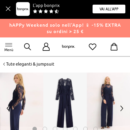
L'app bonprix
Vai all'app
hAPPy Weekend solo nell'App! 📱 -15% EXTRA
su ordini > 25 €
Menù
<
Tute eleganti & jumpsuit
<
>