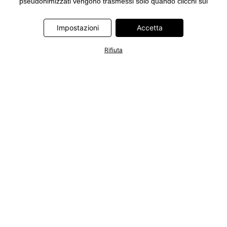
pseudonimizzati vengono trasmessi solo quando clicchi sul
pulsante "Accetta" nel banner di www.bonprix.it. I partner sono le
seguenti società: Adjust GmbH, Criteo SA, Google Ireland
Impostazioni
Accetta
Limited, Hurra Communications GmbH, ID5 Technology Ltd,
Meta Platforms Ireland Limited, Microsoft Ireland Operations
Rifiuta
Limited, Pinterest Europe Limited, RTB-House GmbH, TikTok
Information Technologies UK Limited. Ulteriori informazioni sul
trattamento dei dati da parte di questi partner sono disponibili
nella nostra
informativa privacy e cookie
. L'informativa è
accessibile anche tramite un link nel banner.