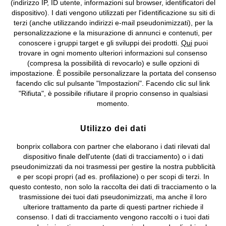
(indirizzo IP, ID utente, informazioni sul browser, identificatori del
©
2026 bonprix.
Tutti i diritti riservati.
dispositivo). I dati vengono utilizzati per l'identificazione su siti di
bonprix S.r.l. con socio unico, sede legale: via Adua 33 - 13855
terzi (anche utilizzando indirizzi e-mail pseudonimizzati), per la
Valdengo (BI) C.F. 01510910027 - P.I. 01939830020, Reg. Imprese di
personalizzazione e la misurazione di annunci e contenuti, per
Biella n. 01510910027, R.E.A. BI - 171345, N. Reg. Pile:
conoscere i gruppi target e gli sviluppi dei prodotti.
Qui
puoi
IT09060P00000858, N. Reg. AEE: IT08020000002105 Capitale
trovare in ogni momento ulteriori informazioni sul consenso
Sociale: euro 1.000.000 i.v, Società soggetta all'attività di direzione
(compresa la possibilità di revocarlo) e sulle opzioni di
e coordinamento di bonprix Beteiligungs -Verwaltungsgesellschaft
impostazione. È possibile personalizzare la portata del consenso
mbH.
facendo clic sul pulsante "Impostazioni". Facendo clic sul link
"Rifiuta", è possibile rifiutare il proprio consenso in qualsiasi
momento.
Utilizzo dei dati
bonprix collabora con partner che elaborano i dati rilevati dal
dispositivo finale dell'utente (dati di tracciamento) o i dati
pseudonimizzati da noi trasmessi per gestire la nostra pubblicità
e per scopi propri (ad es. profilazione) o per scopi di terzi. In
questo contesto, non solo la raccolta dei dati di tracciamento o la
trasmissione dei tuoi dati pseudonimizzati, ma anche il loro
ulteriore trattamento da parte di questi partner richiede il
consenso. I dati di tracciamento vengono raccolti o i tuoi dati