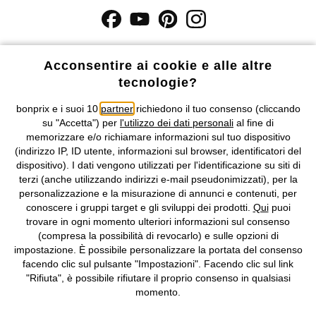
I prezzi sono IVA inclusa. Non includono
le spese di spedizione e i
costi di servizio.
Acconsentire ai cookie e alle altre
tecnologie?
Condizioni di vendita
Accessibilità
bonprix e i suoi 10
partner
richiedono il tuo consenso (cliccando
su "Accetta") per
l'utilizzo dei dati personali
al fine di
Informativa privacy e cookie
Gestione dei cookie
memorizzare e/o richiamare informazioni sul tuo dispositivo
(indirizzo IP, ID utente, informazioni sul browser, identificatori del
Informazioni legali
Diritto di recesso
dispositivo). I dati vengono utilizzati per l'identificazione su siti di
terzi (anche utilizzando indirizzi e-mail pseudonimizzati), per la
©
2026 bonprix.
Tutti i diritti riservati.
personalizzazione e la misurazione di annunci e contenuti, per
bonprix S.r.l. con socio unico, sede legale: via Adua 33 - 13855
conoscere i gruppi target e gli sviluppi dei prodotti.
Qui
puoi
Valdengo (BI) C.F. 01510910027 - P.I. 01939830020, Reg. Imprese di
trovare in ogni momento ulteriori informazioni sul consenso
Biella n. 01510910027, R.E.A. BI - 171345, N. Reg. Pile:
(compresa la possibilità di revocarlo) e sulle opzioni di
IT09060P00000858, N. Reg. AEE: IT08020000002105 Capitale
impostazione. È possibile personalizzare la portata del consenso
Sociale: euro 1.000.000 i.v, Società soggetta all'attività di direzione
facendo clic sul pulsante "Impostazioni". Facendo clic sul link
e coordinamento di bonprix Beteiligungs -Verwaltungsgesellschaft
"Rifiuta", è possibile rifiutare il proprio consenso in qualsiasi
mbH.
momento.