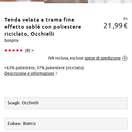
da
Tenda velata a trama fine
21
99
€
effetto sablé con poliestere
riciclato, Occhielli
bonprix
Tocca per
(
8
) >
ingrandire
IVA inclusa, escluse
spese di spedizione
63% poliestere, 37% poliestere (riciclato)
Descrizione e informazioni
Scegli:
Occhielli
Colore:
Bianco