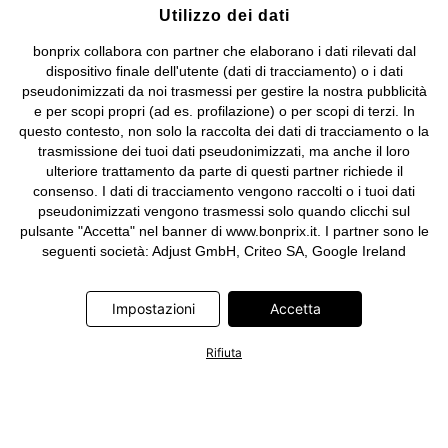
Utilizzo dei dati
bonprix collabora con partner che elaborano i dati rilevati dal
dispositivo finale dell'utente (dati di tracciamento) o i dati
pseudonimizzati da noi trasmessi per gestire la nostra pubblicità
e per scopi propri (ad es. profilazione) o per scopi di terzi. In
questo contesto, non solo la raccolta dei dati di tracciamento o la
trasmissione dei tuoi dati pseudonimizzati, ma anche il loro
ulteriore trattamento da parte di questi partner richiede il
consenso. I dati di tracciamento vengono raccolti o i tuoi dati
pseudonimizzati vengono trasmessi solo quando clicchi sul
pulsante "Accetta" nel banner di www.bonprix.it. I partner sono le
seguenti società: Adjust GmbH, Criteo SA, Google Ireland
Limited, Hurra Communications GmbH, ID5 Technology Ltd,
Meta Platforms Ireland Limited, Microsoft Ireland Operations
Impostazioni
Accetta
Limited, Pinterest Europe Limited, RTB-House GmbH, TikTok
Information Technologies UK Limited. Ulteriori informazioni sul
trattamento dei dati da parte di questi partner sono disponibili
Rifiuta
nella nostra
informativa privacy e cookie
. L'informativa è
accessibile anche tramite un link nel banner.