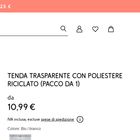
25 €
Tenda trasparente con poliestere
riciclato (pacco da 1)
da
10
99
€
IVA inclusa, escluse
spese di spedizione
Colore: Blu / bianco