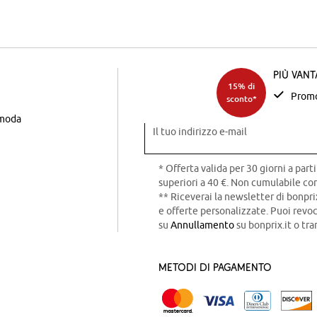
Più van
15% di
Promo
sconto*
 moda
Il tuo indirizzo e-mail
* Offerta valida per 30 giorni a parti
superiori a 40 €. Non cumulabile con
** Riceverai la newsletter di bonpri
e offerte personalizzate. Puoi rev
su
Annullamento
su bonprix.it o tra
Metodi di pagamento