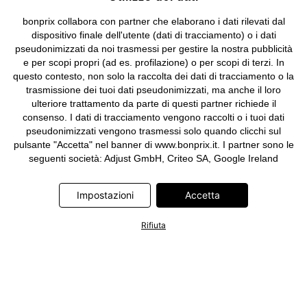
bonprix collabora con partner che elaborano i dati rilevati dal
dispositivo finale dell'utente (dati di tracciamento) o i dati
pseudonimizzati da noi trasmessi per gestire la nostra pubblicità
e per scopi propri (ad es. profilazione) o per scopi di terzi. In
questo contesto, non solo la raccolta dei dati di tracciamento o la
trasmissione dei tuoi dati pseudonimizzati, ma anche il loro
ulteriore trattamento da parte di questi partner richiede il
consenso. I dati di tracciamento vengono raccolti o i tuoi dati
pseudonimizzati vengono trasmessi solo quando clicchi sul
pulsante "Accetta" nel banner di www.bonprix.it. I partner sono le
seguenti società: Adjust GmbH, Criteo SA, Google Ireland
Limited, Hurra Communications GmbH, ID5 Technology Ltd,
Meta Platforms Ireland Limited, Microsoft Ireland Operations
Impostazioni
Accetta
Limited, Pinterest Europe Limited, RTB-House GmbH, TikTok
Information Technologies UK Limited. Ulteriori informazioni sul
Rifiuta
trattamento dei dati da parte di questi partner sono disponibili
nella nostra
informativa privacy e cookie
. L'informativa è
accessibile anche tramite un link nel banner.