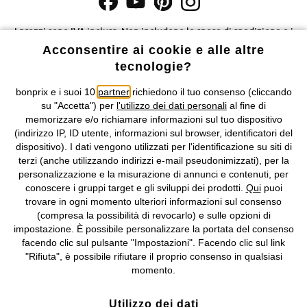
I prezzi sono IVA inclusa. Non includono
le spese di spedizione e i
costi di servizio.
Acconsentire ai cookie e alle altre
tecnologie?
Condizioni di vendita
Accessibilità
bonprix e i suoi 10
partner
richiedono il tuo consenso (cliccando
su "Accetta") per
l'utilizzo dei dati personali
al fine di
Informativa privacy e cookie
Gestione dei cookie
memorizzare e/o richiamare informazioni sul tuo dispositivo
(indirizzo IP, ID utente, informazioni sul browser, identificatori del
Informazioni legali
Diritto di recesso
dispositivo). I dati vengono utilizzati per l'identificazione su siti di
terzi (anche utilizzando indirizzi e-mail pseudonimizzati), per la
©
2026 bonprix.
Tutti i diritti riservati.
personalizzazione e la misurazione di annunci e contenuti, per
bonprix S.r.l. con socio unico, sede legale: via Adua 33 - 13855
conoscere i gruppi target e gli sviluppi dei prodotti.
Qui
puoi
Valdengo (BI) C.F. 01510910027 - P.I. 01939830020, Reg. Imprese di
trovare in ogni momento ulteriori informazioni sul consenso
Biella n. 01510910027, R.E.A. BI - 171345, N. Reg. Pile:
(compresa la possibilità di revocarlo) e sulle opzioni di
IT09060P00000858, N. Reg. AEE: IT08020000002105 Capitale
impostazione. È possibile personalizzare la portata del consenso
Sociale: euro 1.000.000 i.v, Società soggetta all'attività di direzione
facendo clic sul pulsante "Impostazioni". Facendo clic sul link
e coordinamento di bonprix Beteiligungs -Verwaltungsgesellschaft
"Rifiuta", è possibile rifiutare il proprio consenso in qualsiasi
mbH.
momento.
Utilizzo dei dati