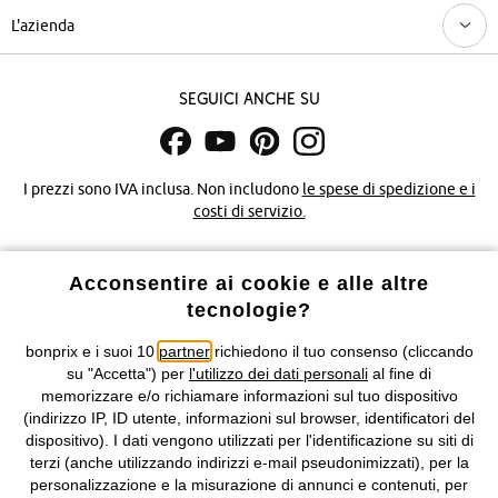
L'azienda
Seguici anche su
I prezzi sono IVA inclusa. Non includono
le spese di spedizione e i
costi di servizio.
Condizioni di vendita
Accessibilità
Acconsentire ai cookie e alle altre
tecnologie?
Informativa privacy e cookie
Gestione dei cookie
bonprix e i suoi 10
partner
richiedono il tuo consenso (cliccando
Informazioni legali
Diritto di recesso
su "Accetta") per
l'utilizzo dei dati personali
al fine di
memorizzare e/o richiamare informazioni sul tuo dispositivo
©
2026 bonprix.
Tutti i diritti riservati.
(indirizzo IP, ID utente, informazioni sul browser, identificatori del
bonprix S.r.l. con socio unico, sede legale: via Adua 33 - 13855
dispositivo). I dati vengono utilizzati per l'identificazione su siti di
Valdengo (BI) C.F. 01510910027 - P.I. 01939830020, Reg. Imprese di
terzi (anche utilizzando indirizzi e-mail pseudonimizzati), per la
Biella n. 01510910027, R.E.A. BI - 171345, N. Reg. Pile:
personalizzazione e la misurazione di annunci e contenuti, per