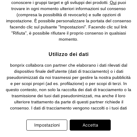
IT09060P00000858, N. Reg. AEE: IT08020000002105 Capitale
conoscere i gruppi target e gli sviluppi dei prodotti.
Qui
puoi
Sociale: euro 1.000.000 i.v, Società soggetta all'attività di direzione
trovare in ogni momento ulteriori informazioni sul consenso
e coordinamento di bonprix Beteiligungs -Verwaltungsgesellschaft
(compresa la possibilità di revocarlo) e sulle opzioni di
mbH.
impostazione. È possibile personalizzare la portata del consenso
facendo clic sul pulsante "Impostazioni". Facendo clic sul link
"Rifiuta", è possibile rifiutare il proprio consenso in qualsiasi
momento.
Utilizzo dei dati
bonprix collabora con partner che elaborano i dati rilevati dal
dispositivo finale dell'utente (dati di tracciamento) o i dati
pseudonimizzati da noi trasmessi per gestire la nostra pubblicità
e per scopi propri (ad es. profilazione) o per scopi di terzi. In
questo contesto, non solo la raccolta dei dati di tracciamento o la
trasmissione dei tuoi dati pseudonimizzati, ma anche il loro
ulteriore trattamento da parte di questi partner richiede il
consenso. I dati di tracciamento vengono raccolti o i tuoi dati
pseudonimizzati vengono trasmessi solo quando clicchi sul
pulsante "Accetta" nel banner di www.bonprix.it. I partner sono le
Impostazioni
Accetta
seguenti società: Adjust GmbH, Criteo SA, Google Ireland
Limited, Hurra Communications GmbH, ID5 Technology Ltd,