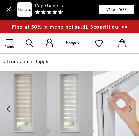
L'app bonprix
Vai all'app
Fino al 50% in meno nei saldi. Scoprili qui >>
Menù
<
Tende a rullo doppie
<
>