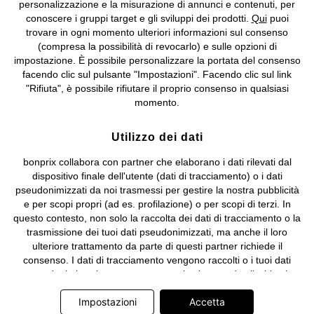
Biella n. 01510910027, R.E.A. BI - 171345, N. Reg. Pile:
personalizzazione e la misurazione di annunci e contenuti, per
IT09060P00000858, N. Reg. AEE: IT08020000002105 Capitale
conoscere i gruppi target e gli sviluppi dei prodotti.
Qui
puoi
Sociale: euro 1.000.000 i.v, Società soggetta all'attività di direzione
trovare in ogni momento ulteriori informazioni sul consenso
e coordinamento di bonprix Beteiligungs -Verwaltungsgesellschaft
(compresa la possibilità di revocarlo) e sulle opzioni di
mbH.
impostazione. È possibile personalizzare la portata del consenso
facendo clic sul pulsante "Impostazioni". Facendo clic sul link
"Rifiuta", è possibile rifiutare il proprio consenso in qualsiasi
momento.
Utilizzo dei dati
bonprix collabora con partner che elaborano i dati rilevati dal
dispositivo finale dell'utente (dati di tracciamento) o i dati
pseudonimizzati da noi trasmessi per gestire la nostra pubblicità
e per scopi propri (ad es. profilazione) o per scopi di terzi. In
questo contesto, non solo la raccolta dei dati di tracciamento o la
trasmissione dei tuoi dati pseudonimizzati, ma anche il loro
ulteriore trattamento da parte di questi partner richiede il
consenso. I dati di tracciamento vengono raccolti o i tuoi dati
pseudonimizzati vengono trasmessi solo quando clicchi sul
pulsante "Accetta" nel banner di www.bonprix.it. I partner sono le
Impostazioni
Accetta
seguenti società: Adjust GmbH, Criteo SA, Google Ireland