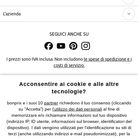
L'azienda
Seguici anche su
I prezzi sono IVA inclusa. Non includono
le spese di spedizione e i
costi di servizio.
Condizioni di vendita
Accessibilità
Acconsentire ai cookie e alle altre
tecnologie?
Informativa privacy e cookie
Gestione dei cookie
bonprix e i suoi 10
partner
richiedono il tuo consenso (cliccando
Informazioni legali
Diritto di recesso
su "Accetta") per
l'utilizzo dei dati personali
al fine di
memorizzare e/o richiamare informazioni sul tuo dispositivo
©
2026 bonprix.
Tutti i diritti riservati.
(indirizzo IP, ID utente, informazioni sul browser, identificatori del
bonprix S.r.l. con socio unico, sede legale: via Adua 33 - 13855
dispositivo). I dati vengono utilizzati per l'identificazione su siti di
Valdengo (BI) C.F. 01510910027 - P.I. 01939830020, Reg. Imprese di
terzi (anche utilizzando indirizzi e-mail pseudonimizzati), per la