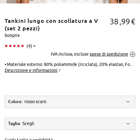
38
99
€
Tankini lungo con scollatura a V
(set 2 pezzi)
bonprix
(
4
) >
Tocca per
IVA inclusa, escluse
spese di spedizione
ingrandire
Materiale esterno: 80% poliammide (riciclata), 20% elastan, Fodera: 100% poliestere
Descrizione e informazioni
Colore:
rosso scuro
Taglia:
Scegli
Guida taglie e vestibilità