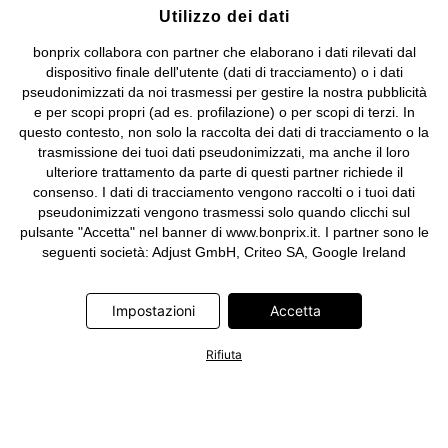
Utilizzo dei dati
bonprix collabora con partner che elaborano i dati rilevati dal
dispositivo finale dell'utente (dati di tracciamento) o i dati
pseudonimizzati da noi trasmessi per gestire la nostra pubblicità
e per scopi propri (ad es. profilazione) o per scopi di terzi. In
questo contesto, non solo la raccolta dei dati di tracciamento o la
trasmissione dei tuoi dati pseudonimizzati, ma anche il loro
ulteriore trattamento da parte di questi partner richiede il
consenso. I dati di tracciamento vengono raccolti o i tuoi dati
pseudonimizzati vengono trasmessi solo quando clicchi sul
pulsante "Accetta" nel banner di www.bonprix.it. I partner sono le
seguenti società: Adjust GmbH, Criteo SA, Google Ireland
Limited, Hurra Communications GmbH, ID5 Technology Ltd,
Meta Platforms Ireland Limited, Microsoft Ireland Operations
Impostazioni
Accetta
Limited, Pinterest Europe Limited, RTB-House GmbH, TikTok
Information Technologies UK Limited. Ulteriori informazioni sul
trattamento dei dati da parte di questi partner sono disponibili
Rifiuta
nella nostra
informativa privacy e cookie
. L'informativa è
accessibile anche tramite un link nel banner.