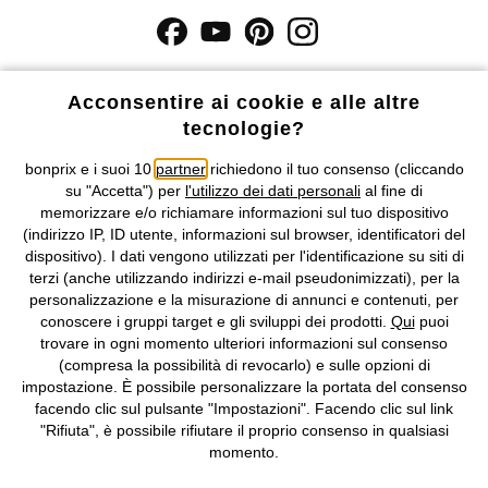
I prezzi sono IVA inclusa. Non includono
le spese di spedizione e i
costi di servizio.
Acconsentire ai cookie e alle altre
tecnologie?
Condizioni di vendita
Accessibilità
bonprix e i suoi 10
partner
richiedono il tuo consenso (cliccando
su "Accetta") per
l'utilizzo dei dati personali
al fine di
Informativa privacy e cookie
Gestione dei cookie
memorizzare e/o richiamare informazioni sul tuo dispositivo
(indirizzo IP, ID utente, informazioni sul browser, identificatori del
Informazioni legali
Diritto di recesso
dispositivo). I dati vengono utilizzati per l'identificazione su siti di
terzi (anche utilizzando indirizzi e-mail pseudonimizzati), per la
©
2026 bonprix.
Tutti i diritti riservati.
personalizzazione e la misurazione di annunci e contenuti, per
bonprix S.r.l. con socio unico, sede legale: via Adua 33 - 13855
conoscere i gruppi target e gli sviluppi dei prodotti.
Qui
puoi
Valdengo (BI) C.F. 01510910027 - P.I. 01939830020, Reg. Imprese di
trovare in ogni momento ulteriori informazioni sul consenso
Biella n. 01510910027, R.E.A. BI - 171345, N. Reg. Pile:
(compresa la possibilità di revocarlo) e sulle opzioni di
IT09060P00000858, N. Reg. AEE: IT08020000002105 Capitale
impostazione. È possibile personalizzare la portata del consenso
Sociale: euro 1.000.000 i.v, Società soggetta all'attività di direzione
facendo clic sul pulsante "Impostazioni". Facendo clic sul link
e coordinamento di bonprix Beteiligungs -Verwaltungsgesellschaft
"Rifiuta", è possibile rifiutare il proprio consenso in qualsiasi
mbH.
momento.