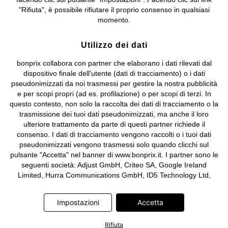
Sociale: euro 1.000.000 i.v, Società soggetta all'attività di direzione
"Rifiuta", è possibile rifiutare il proprio consenso in qualsiasi
e coordinamento di bonprix Beteiligungs -Verwaltungsgesellschaft
momento.
mbH.
Utilizzo dei dati
bonprix collabora con partner che elaborano i dati rilevati dal
dispositivo finale dell'utente (dati di tracciamento) o i dati
pseudonimizzati da noi trasmessi per gestire la nostra pubblicità
e per scopi propri (ad es. profilazione) o per scopi di terzi. In
questo contesto, non solo la raccolta dei dati di tracciamento o la
trasmissione dei tuoi dati pseudonimizzati, ma anche il loro
ulteriore trattamento da parte di questi partner richiede il
consenso. I dati di tracciamento vengono raccolti o i tuoi dati
pseudonimizzati vengono trasmessi solo quando clicchi sul
pulsante "Accetta" nel banner di www.bonprix.it. I partner sono le
seguenti società: Adjust GmbH, Criteo SA, Google Ireland
Limited, Hurra Communications GmbH, ID5 Technology Ltd,
Meta Platforms Ireland Limited, Microsoft Ireland Operations
Limited, Pinterest Europe Limited, RTB-House GmbH, TikTok
Impostazioni
Accetta
Information Technologies UK Limited. Ulteriori informazioni sul
trattamento dei dati da parte di questi partner sono disponibili
Rifiuta
nella nostra
informativa privacy e cookie
. L'informativa è