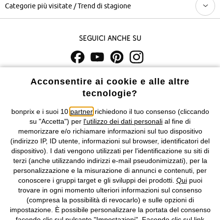
Categorie più visitate / Trend di stagione
Seguici anche su
I prezzi sono IVA inclusa. Non includono
le spese di spedizione e i
Acconsentire ai cookie e alle altre
costi di servizio.
tecnologie?
bonprix e i suoi 10
partner
richiedono il tuo consenso (cliccando
Condizioni di vendita
Accessibilità
su "Accetta") per
l'utilizzo dei dati personali
al fine di
memorizzare e/o richiamare informazioni sul tuo dispositivo
Informativa privacy e cookie
Gestione dei cookie
(indirizzo IP, ID utente, informazioni sul browser, identificatori del
dispositivo). I dati vengono utilizzati per l'identificazione su siti di
Informazioni legali
Diritto di recesso
terzi (anche utilizzando indirizzi e-mail pseudonimizzati), per la
personalizzazione e la misurazione di annunci e contenuti, per
©
2026 bonprix.
Tutti i diritti riservati.
conoscere i gruppi target e gli sviluppi dei prodotti.
Qui
puoi
bonprix S.r.l. con socio unico, sede legale: via Adua 33 - 13855
trovare in ogni momento ulteriori informazioni sul consenso
Valdengo (BI) C.F. 01510910027 - P.I. 01939830020, Reg. Imprese di
(compresa la possibilità di revocarlo) e sulle opzioni di
Biella n. 01510910027, R.E.A. BI - 171345, N. Reg. Pile:
impostazione. È possibile personalizzare la portata del consenso
IT09060P00000858, N. Reg. AEE: IT08020000002105 Capitale
facendo clic sul pulsante "Impostazioni". Facendo clic sul link