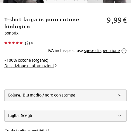
9
99
€
T-shirt larga in puro cotone
biologico
bonprix
(
2
) >
Tocca per
IVA inclusa, escluse
spese di spedizione
ingrandire
100% cotone (organic)
Descrizione e informazioni
Colore:
Blu medio / nero con stampa
Taglia:
Scegli
Guida taglie e vestibilità