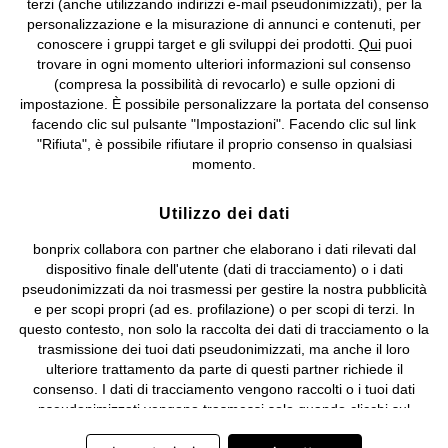
terzi (anche utilizzando indirizzi e-mail pseudonimizzati), per la
Valdengo (BI) C.F. 01510910027 - P.I. 01939830020, Reg. Imprese di
personalizzazione e la misurazione di annunci e contenuti, per
Biella n. 01510910027, R.E.A. BI - 171345, N. Reg. Pile:
conoscere i gruppi target e gli sviluppi dei prodotti.
Qui
puoi
IT09060P00000858, N. Reg. AEE: IT08020000002105 Capitale
trovare in ogni momento ulteriori informazioni sul consenso
Sociale: euro 1.000.000 i.v, Società soggetta all'attività di direzione
(compresa la possibilità di revocarlo) e sulle opzioni di
e coordinamento di bonprix Beteiligungs -Verwaltungsgesellschaft
impostazione. È possibile personalizzare la portata del consenso
mbH.
facendo clic sul pulsante "Impostazioni". Facendo clic sul link
"Rifiuta", è possibile rifiutare il proprio consenso in qualsiasi
momento.
Utilizzo dei dati
bonprix collabora con partner che elaborano i dati rilevati dal
dispositivo finale dell'utente (dati di tracciamento) o i dati
pseudonimizzati da noi trasmessi per gestire la nostra pubblicità
e per scopi propri (ad es. profilazione) o per scopi di terzi. In
questo contesto, non solo la raccolta dei dati di tracciamento o la
trasmissione dei tuoi dati pseudonimizzati, ma anche il loro
ulteriore trattamento da parte di questi partner richiede il
consenso. I dati di tracciamento vengono raccolti o i tuoi dati
pseudonimizzati vengono trasmessi solo quando clicchi sul
pulsante "Accetta" nel banner di www.bonprix.it. I partner sono le