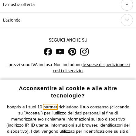
La nostra offerta
L'azienda
Seguici anche su
I prezzi sono IVA inclusa. Non includono
le spese di spedizione e i
costi di servizio.
Condizioni di vendita
Accessibilità
Acconsentire ai cookie e alle altre
tecnologie?
Informativa privacy e cookie
Gestione dei cookie
bonprix e i suoi 10
partner
richiedono il tuo consenso (cliccando
su "Accetta") per
l'utilizzo dei dati personali
al fine di
Informazioni legali
Diritto di recesso
memorizzare e/o richiamare informazioni sul tuo dispositivo
(indirizzo IP, ID utente, informazioni sul browser, identificatori del
©
2026 bonprix.
Tutti i diritti riservati.
dispositivo). I dati vengono utilizzati per l'identificazione su siti di
bonprix S.r.l. con socio unico, sede legale: via Adua 33 - 13855