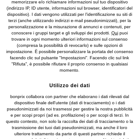
memorizzare e/o richiamare informazioni sul tuo dispositivo
Condizioni di vendita
Accessibilità
(indirizzo IP, ID utente, informazioni sul browser, identificatori del
dispositivo). I dati vengono utilizzati per l'identificazione su siti di
Informativa privacy e cookie
Gestione dei cookie
terzi (anche utilizzando indirizzi e-mail pseudonimizzati), per la
personalizzazione e la misurazione di annunci e contenuti, per
Informazioni legali
Diritto di recesso
conoscere i gruppi target e gli sviluppi dei prodotti.
Qui
puoi
trovare in ogni momento ulteriori informazioni sul consenso
©
2026 bonprix.
Tutti i diritti riservati.
(compresa la possibilità di revocarlo) e sulle opzioni di
bonprix S.r.l. con socio unico, sede legale: via Adua 33 - 13855
impostazione. È possibile personalizzare la portata del consenso
Valdengo (BI) C.F. 01510910027 - P.I. 01939830020, Reg. Imprese di
facendo clic sul pulsante "Impostazioni". Facendo clic sul link
Biella n. 01510910027, R.E.A. BI - 171345, N. Reg. Pile:
"Rifiuta", è possibile rifiutare il proprio consenso in qualsiasi
IT09060P00000858, N. Reg. AEE: IT08020000002105 Capitale
momento.
Sociale: euro 1.000.000 i.v, Società soggetta all'attività di direzione
e coordinamento di bonprix Beteiligungs -Verwaltungsgesellschaft
Utilizzo dei dati
mbH.
bonprix collabora con partner che elaborano i dati rilevati dal
dispositivo finale dell'utente (dati di tracciamento) o i dati
pseudonimizzati da noi trasmessi per gestire la nostra pubblicità
e per scopi propri (ad es. profilazione) o per scopi di terzi. In
questo contesto, non solo la raccolta dei dati di tracciamento o la
trasmissione dei tuoi dati pseudonimizzati, ma anche il loro
ulteriore trattamento da parte di questi partner richiede il