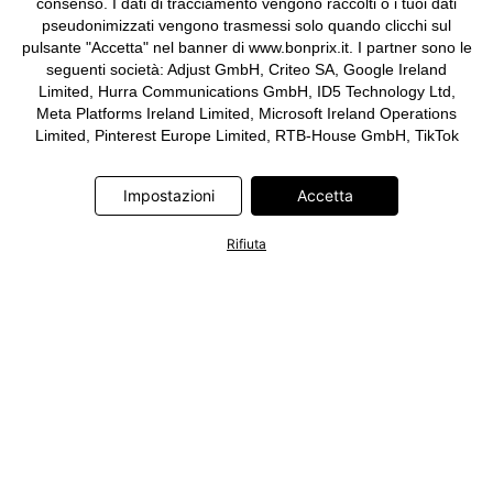
consenso. I dati di tracciamento vengono raccolti o i tuoi dati
pseudonimizzati vengono trasmessi solo quando clicchi sul
pulsante "Accetta" nel banner di www.bonprix.it. I partner sono le
seguenti società: Adjust GmbH, Criteo SA, Google Ireland
Limited, Hurra Communications GmbH, ID5 Technology Ltd,
Meta Platforms Ireland Limited, Microsoft Ireland Operations
Limited, Pinterest Europe Limited, RTB-House GmbH, TikTok
Information Technologies UK Limited. Ulteriori informazioni sul
trattamento dei dati da parte di questi partner sono disponibili
Impostazioni
Accetta
nella nostra
informativa privacy e cookie
. L'informativa è
accessibile anche tramite un link nel banner.
Rifiuta