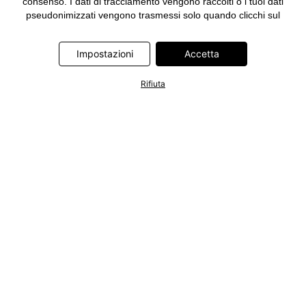
consenso. I dati di tracciamento vengono raccolti o i tuoi dati
pseudonimizzati vengono trasmessi solo quando clicchi sul
pulsante "Accetta" nel banner di www.bonprix.it. I partner sono le
seguenti società: Adjust GmbH, Criteo SA, Google Ireland
Impostazioni
Accetta
Limited, Hurra Communications GmbH, ID5 Technology Ltd,
Meta Platforms Ireland Limited, Microsoft Ireland Operations
Limited, Pinterest Europe Limited, RTB-House GmbH, TikTok
Rifiuta
Information Technologies UK Limited. Ulteriori informazioni sul
trattamento dei dati da parte di questi partner sono disponibili
nella nostra
informativa privacy e cookie
. L'informativa è
accessibile anche tramite un link nel banner.