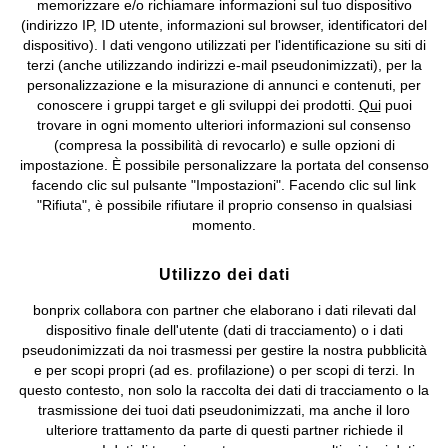
memorizzare e/o richiamare informazioni sul tuo dispositivo
(indirizzo IP, ID utente, informazioni sul browser, identificatori del
©
2026 bonprix.
Tutti i diritti riservati.
dispositivo). I dati vengono utilizzati per l'identificazione su siti di
bonprix S.r.l. con socio unico, sede legale: via Adua 33 - 13855
terzi (anche utilizzando indirizzi e-mail pseudonimizzati), per la
Valdengo (BI) C.F. 01510910027 - P.I. 01939830020, Reg. Imprese di
personalizzazione e la misurazione di annunci e contenuti, per
Biella n. 01510910027, R.E.A. BI - 171345, N. Reg. Pile:
conoscere i gruppi target e gli sviluppi dei prodotti.
Qui
puoi
IT09060P00000858, N. Reg. AEE: IT08020000002105 Capitale
trovare in ogni momento ulteriori informazioni sul consenso
Sociale: euro 1.000.000 i.v, Società soggetta all'attività di direzione
(compresa la possibilità di revocarlo) e sulle opzioni di
e coordinamento di bonprix Beteiligungs -Verwaltungsgesellschaft
impostazione. È possibile personalizzare la portata del consenso
mbH.
facendo clic sul pulsante "Impostazioni". Facendo clic sul link
"Rifiuta", è possibile rifiutare il proprio consenso in qualsiasi
momento.
Utilizzo dei dati
bonprix collabora con partner che elaborano i dati rilevati dal
dispositivo finale dell'utente (dati di tracciamento) o i dati
pseudonimizzati da noi trasmessi per gestire la nostra pubblicità
e per scopi propri (ad es. profilazione) o per scopi di terzi. In
questo contesto, non solo la raccolta dei dati di tracciamento o la
trasmissione dei tuoi dati pseudonimizzati, ma anche il loro
ulteriore trattamento da parte di questi partner richiede il