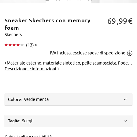
69
99
€
Sneaker Skechers con memory
foam
Skechers
(
13
) >
Tocca per
IVA inclusa, escluse
spese di spedizione
ingrandire
Materiale esterno: materiale sintetico, pelle scamosciata, Fodera: 100% poliestere, Suola: materiale sintetico, Soletta: 100% poliestere
Descrizione e informazioni
Colore:
Verde menta
Taglia:
Scegli
Guida taglie e vestibilità