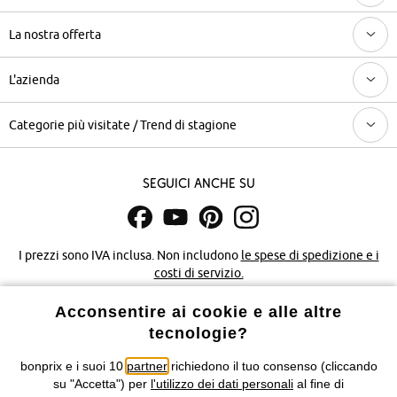
La nostra offerta
L'azienda
Categorie più visitate / Trend di stagione
Seguici anche su
I prezzi sono IVA inclusa. Non includono
le spese di spedizione e i
costi di servizio.
Acconsentire ai cookie e alle altre
Condizioni di vendita
Accessibilità
tecnologie?
Informativa privacy e cookie
Gestione dei cookie
bonprix e i suoi 10
partner
richiedono il tuo consenso (cliccando
su "Accetta") per
l'utilizzo dei dati personali
al fine di
Informazioni legali
Diritto di recesso