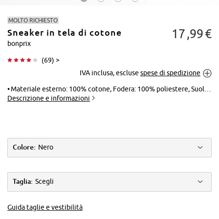
MOLTO RICHIESTO
17
99
€
Sneaker in tela di cotone
bonprix
(
69
) >
IVA inclusa, escluse
spese di spedizione
Tocca per
ingrandire
Materiale esterno: 100% cotone, Fodera: 100% poliestere, Suola: materiale sintetico, Soletta: 100% poliestere
Descrizione e informazioni
Colore:
Nero
Taglia:
Scegli
Guida taglie e vestibilità