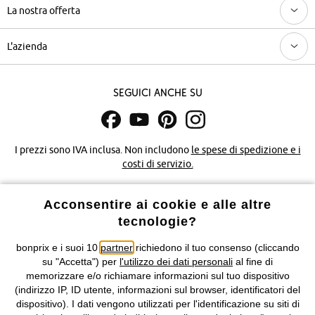
La nostra offerta
L'azienda
Seguici anche su
I prezzi sono IVA inclusa. Non includono
le spese di spedizione e i
costi di servizio.
Condizioni di vendita
Accessibilità
Acconsentire ai cookie e alle altre
tecnologie?
Informativa privacy e cookie
Gestione dei cookie
bonprix e i suoi 10
partner
richiedono il tuo consenso (cliccando
su "Accetta") per
l'utilizzo dei dati personali
al fine di
Informazioni legali
Diritto di recesso
memorizzare e/o richiamare informazioni sul tuo dispositivo
(indirizzo IP, ID utente, informazioni sul browser, identificatori del
©
2026 bonprix.
Tutti i diritti riservati.
dispositivo). I dati vengono utilizzati per l'identificazione su siti di
bonprix S.r.l. con socio unico, sede legale: via Adua 33 - 13855