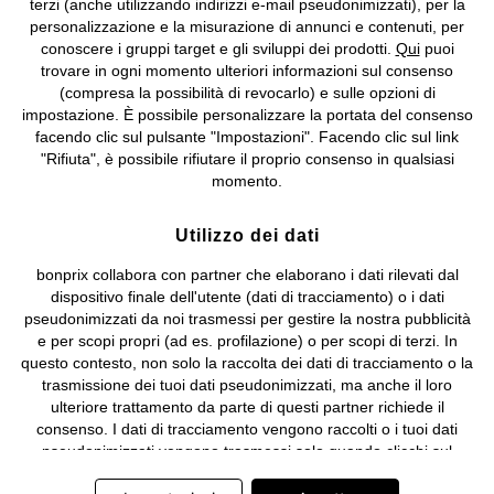
terzi (anche utilizzando indirizzi e-mail pseudonimizzati), per la
Valdengo (BI) C.F. 01510910027 - P.I. 01939830020, Reg. Imprese di
personalizzazione e la misurazione di annunci e contenuti, per
Biella n. 01510910027, R.E.A. BI - 171345, N. Reg. Pile:
conoscere i gruppi target e gli sviluppi dei prodotti.
Qui
puoi
IT09060P00000858, N. Reg. AEE: IT08020000002105 Capitale
trovare in ogni momento ulteriori informazioni sul consenso
Sociale: euro 1.000.000 i.v, Società soggetta all'attività di direzione
(compresa la possibilità di revocarlo) e sulle opzioni di
e coordinamento di bonprix Beteiligungs -Verwaltungsgesellschaft
impostazione. È possibile personalizzare la portata del consenso
mbH.
facendo clic sul pulsante "Impostazioni". Facendo clic sul link
"Rifiuta", è possibile rifiutare il proprio consenso in qualsiasi
momento.
Utilizzo dei dati
bonprix collabora con partner che elaborano i dati rilevati dal
dispositivo finale dell'utente (dati di tracciamento) o i dati
pseudonimizzati da noi trasmessi per gestire la nostra pubblicità
e per scopi propri (ad es. profilazione) o per scopi di terzi. In
questo contesto, non solo la raccolta dei dati di tracciamento o la
trasmissione dei tuoi dati pseudonimizzati, ma anche il loro
ulteriore trattamento da parte di questi partner richiede il
consenso. I dati di tracciamento vengono raccolti o i tuoi dati
pseudonimizzati vengono trasmessi solo quando clicchi sul
pulsante "Accetta" nel banner di www.bonprix.it. I partner sono le