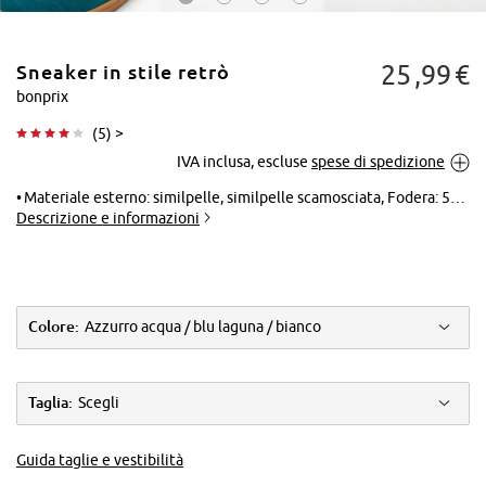
25
99
€
Sneaker in stile retrò
bonprix
(
5
) >
IVA inclusa, escluse
spese di spedizione
Tocca per
ingrandire
Materiale esterno: similpelle, similpelle scamosciata, Fodera: 51% poliestere (riciclato), 49% poliestere, Suola: materiale sintetico, Soletta: 51% poliestere (riciclato), 49% poliestere
Descrizione e informazioni
Colore:
Azzurro acqua / blu laguna / bianco
Taglia:
Scegli
Guida taglie e vestibilità