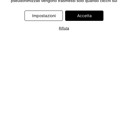
pseudonimizzati vengono trasmessi solo quando clicchi sul
pulsante "Accetta" nel banner di www.bonprix.it. I partner sono le
seguenti società: Adjust GmbH, Criteo SA, Google Ireland
Impostazioni
Accetta
Limited, Hurra Communications GmbH, ID5 Technology Ltd,
Meta Platforms Ireland Limited, Microsoft Ireland Operations
Rifiuta
Limited, Pinterest Europe Limited, RTB-House GmbH, TikTok
Information Technologies UK Limited. Ulteriori informazioni sul
trattamento dei dati da parte di questi partner sono disponibili
nella nostra
informativa privacy e cookie
. L'informativa è
accessibile anche tramite un link nel banner.