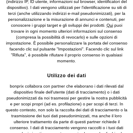
(indirizzo IP, ID utente, informazioni sul browser, identificatori del
©
2026 bonprix.
Tutti i diritti riservati.
dispositivo). I dati vengono utilizzati per l'identificazione su siti di
bonprix S.r.l. con socio unico, sede legale: via Adua 33 - 13855
terzi (anche utilizzando indirizzi e-mail pseudonimizzati), per la
Valdengo (BI) C.F. 01510910027 - P.I. 01939830020, Reg. Imprese di
personalizzazione e la misurazione di annunci e contenuti, per
Biella n. 01510910027, R.E.A. BI - 171345, N. Reg. Pile:
conoscere i gruppi target e gli sviluppi dei prodotti.
Qui
puoi
IT09060P00000858, N. Reg. AEE: IT08020000002105 Capitale
trovare in ogni momento ulteriori informazioni sul consenso
Sociale: euro 1.000.000 i.v, Società soggetta all'attività di direzione
(compresa la possibilità di revocarlo) e sulle opzioni di
e coordinamento di bonprix Beteiligungs -Verwaltungsgesellschaft
impostazione. È possibile personalizzare la portata del consenso
mbH.
facendo clic sul pulsante "Impostazioni". Facendo clic sul link
"Rifiuta", è possibile rifiutare il proprio consenso in qualsiasi
momento.
Utilizzo dei dati
bonprix collabora con partner che elaborano i dati rilevati dal
dispositivo finale dell'utente (dati di tracciamento) o i dati
pseudonimizzati da noi trasmessi per gestire la nostra pubblicità
e per scopi propri (ad es. profilazione) o per scopi di terzi. In
questo contesto, non solo la raccolta dei dati di tracciamento o la
trasmissione dei tuoi dati pseudonimizzati, ma anche il loro
ulteriore trattamento da parte di questi partner richiede il
consenso. I dati di tracciamento vengono raccolti o i tuoi dati