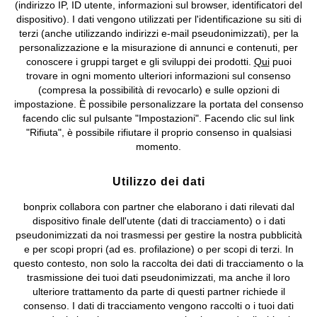
(indirizzo IP, ID utente, informazioni sul browser, identificatori del
©
2026 bonprix.
Tutti i diritti riservati.
dispositivo). I dati vengono utilizzati per l'identificazione su siti di
bonprix S.r.l. con socio unico, sede legale: via Adua 33 - 13855
terzi (anche utilizzando indirizzi e-mail pseudonimizzati), per la
Valdengo (BI) C.F. 01510910027 - P.I. 01939830020, Reg. Imprese di
personalizzazione e la misurazione di annunci e contenuti, per
Biella n. 01510910027, R.E.A. BI - 171345, N. Reg. Pile:
conoscere i gruppi target e gli sviluppi dei prodotti.
Qui
puoi
IT09060P00000858, N. Reg. AEE: IT08020000002105 Capitale
trovare in ogni momento ulteriori informazioni sul consenso
Sociale: euro 1.000.000 i.v, Società soggetta all'attività di direzione
(compresa la possibilità di revocarlo) e sulle opzioni di
e coordinamento di bonprix Beteiligungs -Verwaltungsgesellschaft
impostazione. È possibile personalizzare la portata del consenso
mbH.
facendo clic sul pulsante "Impostazioni". Facendo clic sul link
"Rifiuta", è possibile rifiutare il proprio consenso in qualsiasi
momento.
Utilizzo dei dati
bonprix collabora con partner che elaborano i dati rilevati dal
dispositivo finale dell'utente (dati di tracciamento) o i dati
pseudonimizzati da noi trasmessi per gestire la nostra pubblicità
e per scopi propri (ad es. profilazione) o per scopi di terzi. In
questo contesto, non solo la raccolta dei dati di tracciamento o la
trasmissione dei tuoi dati pseudonimizzati, ma anche il loro
ulteriore trattamento da parte di questi partner richiede il
consenso. I dati di tracciamento vengono raccolti o i tuoi dati