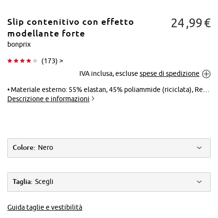
24
99
€
Slip contenitivo con effetto
modellante forte
bonprix
(
173
) >
Tocca per
IVA inclusa, escluse
spese di spedizione
ingrandire
Materiale esterno: 55% elastan, 45% poliammide (riciclata), Rete: 90% poliammide, 10% elastan
Descrizione e informazioni
Colore:
Nero
Taglia:
Scegli
Guida taglie e vestibilità