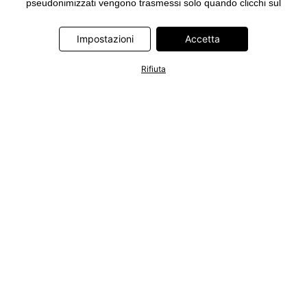
pseudonimizzati vengono trasmessi solo quando clicchi sul
pulsante "Accetta" nel banner di www.bonprix.it. I partner sono le
seguenti società: Adjust GmbH, Criteo SA, Google Ireland
Impostazioni
Accetta
Limited, Hurra Communications GmbH, ID5 Technology Ltd,
Meta Platforms Ireland Limited, Microsoft Ireland Operations
Rifiuta
Limited, Pinterest Europe Limited, RTB-House GmbH, TikTok
Information Technologies UK Limited. Ulteriori informazioni sul
trattamento dei dati da parte di questi partner sono disponibili
nella nostra
informativa privacy e cookie
. L'informativa è
accessibile anche tramite un link nel banner.