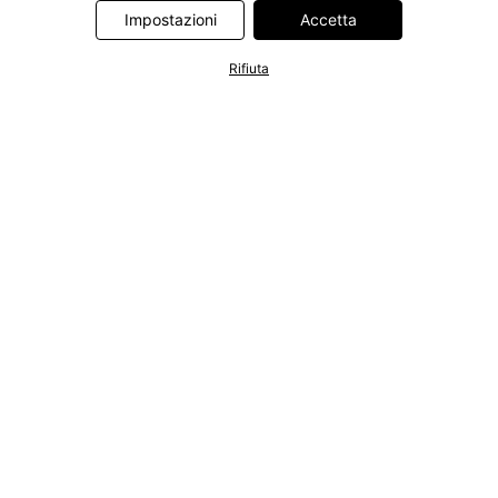
Information Technologies UK Limited. Ulteriori informazioni sul
Impostazioni
Accetta
trattamento dei dati da parte di questi partner sono disponibili
nella nostra
informativa privacy e cookie
. L'informativa è
Rifiuta
accessibile anche tramite un link nel banner.