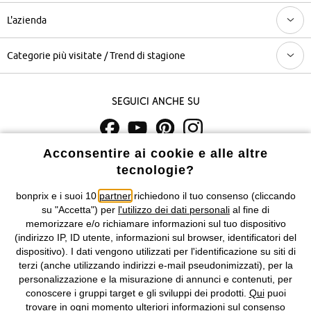
L'azienda
Categorie più visitate / Trend di stagione
Seguici anche su
Acconsentire ai cookie e alle altre
I prezzi sono IVA inclusa. Non includono
le spese di spedizione e i
tecnologie?
costi di servizio.
bonprix e i suoi 10
partner
richiedono il tuo consenso (cliccando
Condizioni di vendita
Accessibilità
su "Accetta") per
l'utilizzo dei dati personali
al fine di
memorizzare e/o richiamare informazioni sul tuo dispositivo
Informativa privacy e cookie
Gestione dei cookie
(indirizzo IP, ID utente, informazioni sul browser, identificatori del
dispositivo). I dati vengono utilizzati per l'identificazione su siti di
terzi (anche utilizzando indirizzi e-mail pseudonimizzati), per la
Informazioni legali
Diritto di recesso
personalizzazione e la misurazione di annunci e contenuti, per
conoscere i gruppi target e gli sviluppi dei prodotti.
Qui
puoi
©
2026 bonprix.
Tutti i diritti riservati.
trovare in ogni momento ulteriori informazioni sul consenso
bonprix S.r.l. con socio unico, sede legale: via Adua 33 - 13855