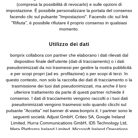
(compresa la possibilità di revocarlo) e sulle opzioni di
Valdengo (BI) C.F. 01510910027 - P.I. 01939830020, Reg. Imprese di
impostazione. È possibile personalizzare la portata del consenso
Biella n. 01510910027, R.E.A. BI - 171345, N. Reg. Pile:
facendo clic sul pulsante "Impostazioni". Facendo clic sul link
IT09060P00000858, N. Reg. AEE: IT08020000002105 Capitale
"Rifiuta", è possibile rifiutare il proprio consenso in qualsiasi
Sociale: euro 1.000.000 i.v, Società soggetta all'attività di direzione
momento.
e coordinamento di bonprix Beteiligungs -Verwaltungsgesellschaft
mbH.
Utilizzo dei dati
bonprix collabora con partner che elaborano i dati rilevati dal
dispositivo finale dell'utente (dati di tracciamento) o i dati
pseudonimizzati da noi trasmessi per gestire la nostra pubblicità
e per scopi propri (ad es. profilazione) o per scopi di terzi. In
questo contesto, non solo la raccolta dei dati di tracciamento o la
trasmissione dei tuoi dati pseudonimizzati, ma anche il loro
ulteriore trattamento da parte di questi partner richiede il
consenso. I dati di tracciamento vengono raccolti o i tuoi dati
pseudonimizzati vengono trasmessi solo quando clicchi sul
pulsante "Accetta" nel banner di www.bonprix.it. I partner sono le
seguenti società: Adjust GmbH, Criteo SA, Google Ireland
Limited, Hurra Communications GmbH, ID5 Technology Ltd,
Meta Platforms Ireland Limited, Microsoft Ireland Operations
Limited, Pinterest Europe Limited, RTB-House GmbH, TikTok