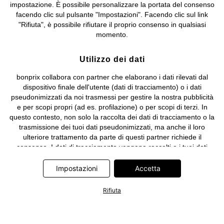
impostazione. È possibile personalizzare la portata del consenso
facendo clic sul pulsante "Impostazioni". Facendo clic sul link
"Rifiuta", è possibile rifiutare il proprio consenso in qualsiasi
momento.
Utilizzo dei dati
bonprix collabora con partner che elaborano i dati rilevati dal
dispositivo finale dell'utente (dati di tracciamento) o i dati
pseudonimizzati da noi trasmessi per gestire la nostra pubblicità
e per scopi propri (ad es. profilazione) o per scopi di terzi. In
questo contesto, non solo la raccolta dei dati di tracciamento o la
trasmissione dei tuoi dati pseudonimizzati, ma anche il loro
ulteriore trattamento da parte di questi partner richiede il
consenso. I dati di tracciamento vengono raccolti o i tuoi dati
pseudonimizzati vengono trasmessi solo quando clicchi sul
pulsante "Accetta" nel banner di www.bonprix.it. I partner sono le
Impostazioni
Accetta
seguenti società: Adjust GmbH, Criteo SA, Google Ireland
Limited, Hurra Communications GmbH, ID5 Technology Ltd,
Rifiuta
Meta Platforms Ireland Limited, Microsoft Ireland Operations
Limited, Pinterest Europe Limited, RTB-House GmbH, TikTok
Information Technologies UK Limited. Ulteriori informazioni sul