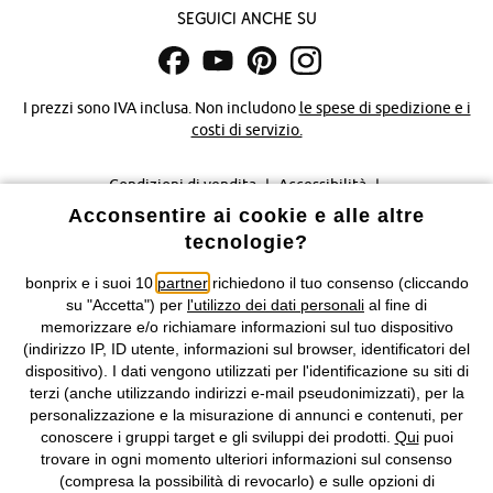
Seguici anche su
I prezzi sono IVA inclusa. Non includono
le spese di spedizione e i
costi di servizio.
Condizioni di vendita
Accessibilità
Acconsentire ai cookie e alle altre
Informativa privacy e cookie
Gestione dei cookie
tecnologie?
bonprix e i suoi 10
partner
richiedono il tuo consenso (cliccando
Informazioni legali
Diritto di recesso
su "Accetta") per
l'utilizzo dei dati personali
al fine di
memorizzare e/o richiamare informazioni sul tuo dispositivo
©
2026 bonprix.
Tutti i diritti riservati.
(indirizzo IP, ID utente, informazioni sul browser, identificatori del
bonprix S.r.l. con socio unico, sede legale: via Adua 33 - 13855
dispositivo). I dati vengono utilizzati per l'identificazione su siti di
Valdengo (BI) C.F. 01510910027 - P.I. 01939830020, Reg. Imprese di
terzi (anche utilizzando indirizzi e-mail pseudonimizzati), per la
Biella n. 01510910027, R.E.A. BI - 171345, N. Reg. Pile:
personalizzazione e la misurazione di annunci e contenuti, per
IT09060P00000858, N. Reg. AEE: IT08020000002105 Capitale
conoscere i gruppi target e gli sviluppi dei prodotti.
Qui
puoi
Sociale: euro 1.000.000 i.v, Società soggetta all'attività di direzione
trovare in ogni momento ulteriori informazioni sul consenso
e coordinamento di bonprix Beteiligungs -Verwaltungsgesellschaft
(compresa la possibilità di revocarlo) e sulle opzioni di
mbH.