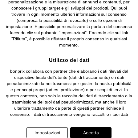
Biella n. 01510910027, R.E.A. BI - 171345, N. Reg. Pile:
personalizzazione e la misurazione di annunci e contenuti, per
IT09060P00000858, N. Reg. AEE: IT08020000002105 Capitale
conoscere i gruppi target e gli sviluppi dei prodotti.
Qui
puoi
Sociale: euro 1.000.000 i.v, Società soggetta all'attività di direzione
trovare in ogni momento ulteriori informazioni sul consenso
e coordinamento di bonprix Beteiligungs -Verwaltungsgesellschaft
(compresa la possibilità di revocarlo) e sulle opzioni di
mbH.
impostazione. È possibile personalizzare la portata del consenso
facendo clic sul pulsante "Impostazioni". Facendo clic sul link
"Rifiuta", è possibile rifiutare il proprio consenso in qualsiasi
momento.
Utilizzo dei dati
bonprix collabora con partner che elaborano i dati rilevati dal
dispositivo finale dell'utente (dati di tracciamento) o i dati
pseudonimizzati da noi trasmessi per gestire la nostra pubblicità
e per scopi propri (ad es. profilazione) o per scopi di terzi. In
questo contesto, non solo la raccolta dei dati di tracciamento o la
trasmissione dei tuoi dati pseudonimizzati, ma anche il loro
ulteriore trattamento da parte di questi partner richiede il
consenso. I dati di tracciamento vengono raccolti o i tuoi dati
pseudonimizzati vengono trasmessi solo quando clicchi sul
pulsante "Accetta" nel banner di www.bonprix.it. I partner sono le
Impostazioni
Accetta
seguenti società: Adjust GmbH, Criteo SA, Google Ireland