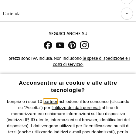
L'azienda
Seguici anche su
I prezzi sono IVA inclusa. Non includono
le spese di spedizione e i
costi di servizio.
Condizioni di vendita
Accessibilità
Acconsentire ai cookie e alle altre
tecnologie?
Informativa privacy e cookie
Gestione dei cookie
bonprix e i suoi 10
partner
richiedono il tuo consenso (cliccando
Informazioni legali
Diritto di recesso
su "Accetta") per
l'utilizzo dei dati personali
al fine di
memorizzare e/o richiamare informazioni sul tuo dispositivo
©
2026 bonprix.
Tutti i diritti riservati.
(indirizzo IP, ID utente, informazioni sul browser, identificatori del
bonprix S.r.l. con socio unico, sede legale: via Adua 33 - 13855
dispositivo). I dati vengono utilizzati per l'identificazione su siti di
Valdengo (BI) C.F. 01510910027 - P.I. 01939830020, Reg. Imprese di
terzi (anche utilizzando indirizzi e-mail pseudonimizzati), per la