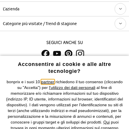
L'azienda
Categorie più visitate / Trend di stagione
Seguici anche su
Acconsentire ai cookie e alle altre
I prezzi sono IVA inclusa. Non includono
le spese di spedizione e i
tecnologie?
costi di servizio.
bonprix e i suoi 10
partner
richiedono il tuo consenso (cliccando
Condizioni di vendita
Accessibilità
su "Accetta") per
l'utilizzo dei dati personali
al fine di
memorizzare e/o richiamare informazioni sul tuo dispositivo
Informativa privacy e cookie
Gestione dei cookie
(indirizzo IP, ID utente, informazioni sul browser, identificatori del
dispositivo). I dati vengono utilizzati per l'identificazione su siti di
terzi (anche utilizzando indirizzi e-mail pseudonimizzati), per la
Informazioni legali
Diritto di recesso
personalizzazione e la misurazione di annunci e contenuti, per
conoscere i gruppi target e gli sviluppi dei prodotti.
Qui
puoi
©
2026 bonprix.
Tutti i diritti riservati.
trovare in ogni momento ulteriori informazioni sul consenso