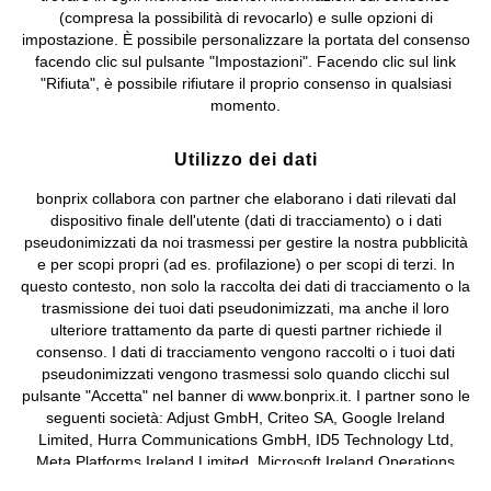
bonprix S.r.l. con socio unico, sede legale: via Adua 33 - 13855
(compresa la possibilità di revocarlo) e sulle opzioni di
Valdengo (BI) C.F. 01510910027 - P.I. 01939830020, Reg. Imprese di
impostazione. È possibile personalizzare la portata del consenso
Biella n. 01510910027, R.E.A. BI - 171345, N. Reg. Pile:
facendo clic sul pulsante "Impostazioni". Facendo clic sul link
IT09060P00000858, N. Reg. AEE: IT08020000002105 Capitale
"Rifiuta", è possibile rifiutare il proprio consenso in qualsiasi
Sociale: euro 1.000.000 i.v, Società soggetta all'attività di direzione
momento.
e coordinamento di bonprix Beteiligungs -Verwaltungsgesellschaft
mbH.
Utilizzo dei dati
bonprix collabora con partner che elaborano i dati rilevati dal
dispositivo finale dell'utente (dati di tracciamento) o i dati
pseudonimizzati da noi trasmessi per gestire la nostra pubblicità
e per scopi propri (ad es. profilazione) o per scopi di terzi. In
questo contesto, non solo la raccolta dei dati di tracciamento o la
trasmissione dei tuoi dati pseudonimizzati, ma anche il loro
ulteriore trattamento da parte di questi partner richiede il
consenso. I dati di tracciamento vengono raccolti o i tuoi dati
pseudonimizzati vengono trasmessi solo quando clicchi sul
pulsante "Accetta" nel banner di www.bonprix.it. I partner sono le
seguenti società: Adjust GmbH, Criteo SA, Google Ireland
Limited, Hurra Communications GmbH, ID5 Technology Ltd,
Meta Platforms Ireland Limited, Microsoft Ireland Operations
Limited, Pinterest Europe Limited, RTB-House GmbH, TikTok