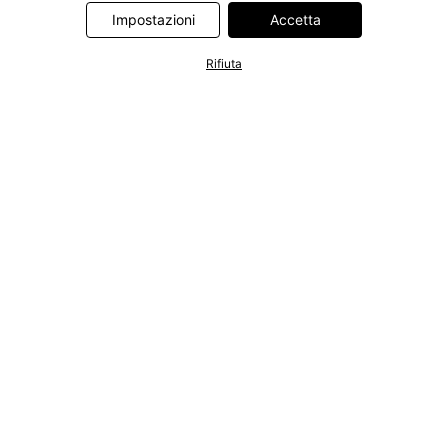
Information Technologies UK Limited. Ulteriori informazioni sul
Impostazioni
Accetta
trattamento dei dati da parte di questi partner sono disponibili
nella nostra
informativa privacy e cookie
. L'informativa è
Rifiuta
accessibile anche tramite un link nel banner.