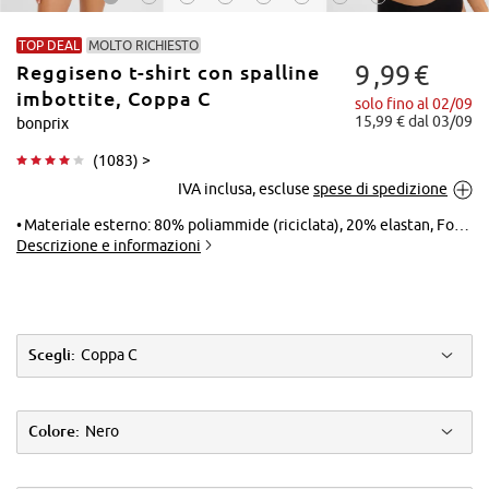
TOP DEAL
MOLTO RICHIESTO
9
99
€
Reggiseno t-shirt con spalline
imbottite, Coppa C
solo fino al 02/09
15,99 € dal 03/09
bonprix
(
1083
) >
Tocca per
IVA inclusa, escluse
spese di spedizione
ingrandire
Materiale esterno: 80% poliammide (riciclata), 20% elastan, Fodera: 80% poliammide (riciclata), 20% elastan
Descrizione e informazioni
Scegli:
Coppa C
Colore:
Nero