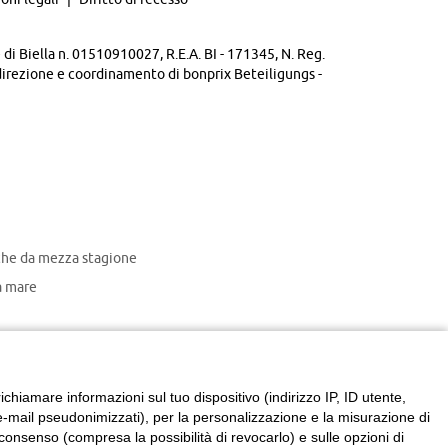
di Biella n. 01510910027, R.E.A. BI - 171345, N. Reg.
direzione e coordinamento di bonprix Beteiligungs -
che da mezza stagione
 mare
chiamare informazioni sul tuo dispositivo (indirizzo IP, ID utente,
zzi e-mail pseudonimizzati), per la personalizzazione e la misurazione di
consenso (compresa la possibilità di revocarlo) e sulle opzioni di