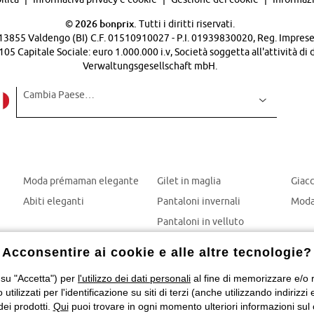
©
2026 bonprix.
Tutti i diritti riservati.
 - 13855 Valdengo (BI) C.F. 01510910027 - P.I. 01939830020, Reg. Imprese 
Capitale Sociale: euro 1.000.000 i.v, Società soggetta all'attività di 
Verwaltungsgesellschaft mbH.
Cambia Paese…
Moda prémaman elegante
Gilet in maglia
Giac
Abiti eleganti
Pantaloni invernali
Moda
Pantaloni in velluto
Mom jeans
Acconsentire ai cookie e alle altre tecnologie?
Giubbotti invernali
 su "Accetta") per
l'utilizzo dei dati personali
al fine di memorizzare e/o ri
o utilizzati per l'identificazione su siti di terzi (anche utilizzando indiri
dei prodotti.
Qui
puoi trovare in ogni momento ulteriori informazioni sul 