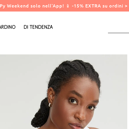
Py Weekend solo nell'App! 📱 -15% EXTRA su ordini > 
ardino
Di tendenza