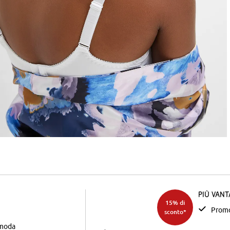
Più van
15% di
Promo
sconto*
 moda