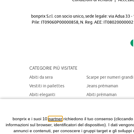
bonprix S.r.l. con socio unico, sede legale: via Adua 33
Pile: IT09060P00000858, N. Reg. AEE: IT08020000002105 
Categorie più visitate
Abiti da sera
Scarpe per numeri grandi
Vestiti in pailettes
Jeans prémaman
Abiti eleganti
Abiti prémaman
Maglioni natalizi
Giacche prémaman
Abiti chemisier
Giacche portabebè
bonprix e i suoi 10
partner
richiedono il tuo consenso (cliccando
informazioni sul browser, identificatori del dispositivo). I dati vengon
annunci e contenuti, per conoscere i gruppi target e gli sviluppi 