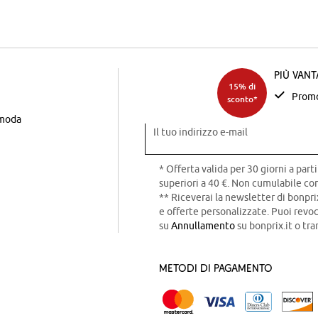
Più van
15% di
Promo
sconto*
 moda
Il tuo indirizzo e-mail
* Offerta valida per 30 giorni a parti
superiori a 40 €. Non cumulabile con
** Riceverai la newsletter di bonpri
e offerte personalizzate. Puoi rev
su
Annullamento
su bonprix.it o tra
Metodi di pagamento