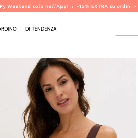
Py Weekend solo nell'App! 📱 -15% EXTRA su ordini > 
ardino
Di tendenza