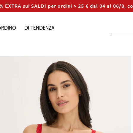
% EXTRA sui SALDI per ordini > 25 € dal 04 al 06/8, c
ardino
Di tendenza