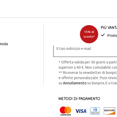
Più van
15% di
Promo
sconto*
 moda
Il tuo indirizzo e-mail
* Offerta valida per 30 giorni a parti
superiori a 40 €. Non cumulabile con
** Riceverai la newsletter di bonpri
e offerte personalizzate. Puoi rev
su
Annullamento
su bonprix.it o tra
Metodi di pagamento