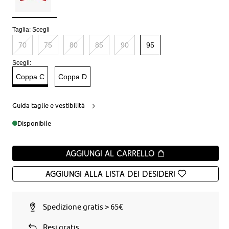
Taglia:
Scegli
70
75
80
85
90
95
Scegli:
Coppa C
Coppa D
Guida taglie e vestibilità
Disponibile
Aggiungi al carrello
Aggiungi alla Lista dei desideri
Spedizione gratis > 65€
Resi gratis