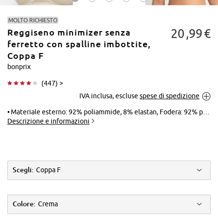
MOLTO RICHIESTO
20
99
€
Reggiseno minimizer senza
ferretto con spalline imbottite,
Coppa F
bonprix
Tocca per
(
447
) >
ingrandire
IVA inclusa, escluse
spese di spedizione
Materiale esterno: 92% poliammide, 8% elastan, Fodera: 92% poliammide, 8% elastan
Descrizione e informazioni
Scegli:
Coppa F
Colore:
Crema