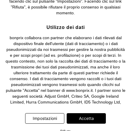
facendo clic sul pulsante "Impostazioni". Facendo clic sul link
Sociale: euro 1.000.000 i.v, Società soggetta all'attività di direzione
"Rifiuta", è possibile rifiutare il proprio consenso in qualsiasi
e coordinamento di bonprix Beteiligungs -Verwaltungsgesellschaft
momento.
mbH.
Utilizzo dei dati
bonprix collabora con partner che elaborano i dati rilevati dal
dispositivo finale dell'utente (dati di tracciamento) o i dati
pseudonimizzati da noi trasmessi per gestire la nostra pubblicità
e per scopi propri (ad es. profilazione) o per scopi di terzi. In
questo contesto, non solo la raccolta dei dati di tracciamento o la
trasmissione dei tuoi dati pseudonimizzati, ma anche il loro
ulteriore trattamento da parte di questi partner richiede il
consenso. I dati di tracciamento vengono raccolti o i tuoi dati
pseudonimizzati vengono trasmessi solo quando clicchi sul
pulsante "Accetta" nel banner di www.bonprix.it. I partner sono le
seguenti società: Adjust GmbH, Criteo SA, Google Ireland
Limited, Hurra Communications GmbH, ID5 Technology Ltd,
Meta Platforms Ireland Limited, Microsoft Ireland Operations
Limited, Pinterest Europe Limited, RTB-House GmbH, TikTok
Impostazioni
Accetta
Information Technologies UK Limited. Ulteriori informazioni sul
trattamento dei dati da parte di questi partner sono disponibili