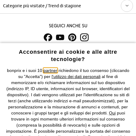
Categorie più visitate / Trend di stagione
Seguici anche su
I prezzi sono IVA inclusa. Non includono
le spese di spedizione e i
Acconsentire ai cookie e alle altre
costi di servizio.
tecnologie?
bonprix e i suoi 10
partner
richiedono il tuo consenso (cliccando
Condizioni di vendita
Accessibilità
su "Accetta") per
l'utilizzo dei dati personali
al fine di
memorizzare e/o richiamare informazioni sul tuo dispositivo
Informativa privacy e cookie
Gestione dei cookie
(indirizzo IP, ID utente, informazioni sul browser, identificatori del
dispositivo). I dati vengono utilizzati per l'identificazione su siti di
Informazioni legali
Diritto di recesso
terzi (anche utilizzando indirizzi e-mail pseudonimizzati), per la
personalizzazione e la misurazione di annunci e contenuti, per
©
2026 bonprix.
Tutti i diritti riservati.
conoscere i gruppi target e gli sviluppi dei prodotti.
Qui
puoi
bonprix S.r.l. con socio unico, sede legale: via Adua 33 - 13855
trovare in ogni momento ulteriori informazioni sul consenso
Valdengo (BI) C.F. 01510910027 - P.I. 01939830020, Reg. Imprese di
(compresa la possibilità di revocarlo) e sulle opzioni di
Biella n. 01510910027, R.E.A. BI - 171345, N. Reg. Pile:
impostazione. È possibile personalizzare la portata del consenso
IT09060P00000858, N. Reg. AEE: IT08020000002105 Capitale