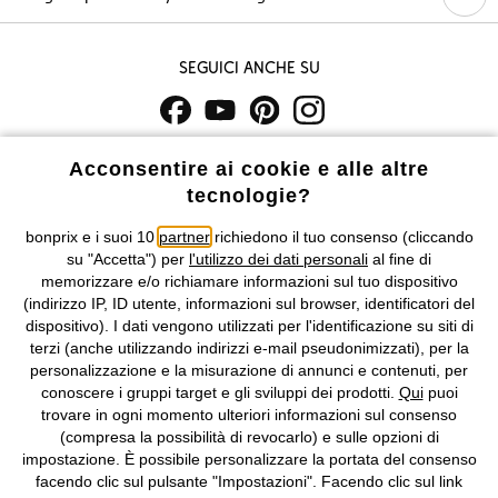
Seguici anche su
I prezzi sono IVA inclusa. Non includono
le spese di spedizione e i
Acconsentire ai cookie e alle altre
costi di servizio.
tecnologie?
Condizioni di vendita
Accessibilità
bonprix e i suoi 10
partner
richiedono il tuo consenso (cliccando
su "Accetta") per
l'utilizzo dei dati personali
al fine di
memorizzare e/o richiamare informazioni sul tuo dispositivo
Informativa privacy e cookie
Gestione dei cookie
(indirizzo IP, ID utente, informazioni sul browser, identificatori del
dispositivo). I dati vengono utilizzati per l'identificazione su siti di
Informazioni legali
Diritto di recesso
terzi (anche utilizzando indirizzi e-mail pseudonimizzati), per la
personalizzazione e la misurazione di annunci e contenuti, per
©
2026 bonprix.
Tutti i diritti riservati.
conoscere i gruppi target e gli sviluppi dei prodotti.
Qui
puoi
bonprix S.r.l. con socio unico, sede legale: via Adua 33 - 13855
trovare in ogni momento ulteriori informazioni sul consenso
Valdengo (BI) C.F. 01510910027 - P.I. 01939830020, Reg. Imprese di
(compresa la possibilità di revocarlo) e sulle opzioni di
Biella n. 01510910027, R.E.A. BI - 171345, N. Reg. Pile:
impostazione. È possibile personalizzare la portata del consenso
IT09060P00000858, N. Reg. AEE: IT08020000002105 Capitale
facendo clic sul pulsante "Impostazioni". Facendo clic sul link
Sociale: euro 1.000.000 i.v, Società soggetta all'attività di direzione