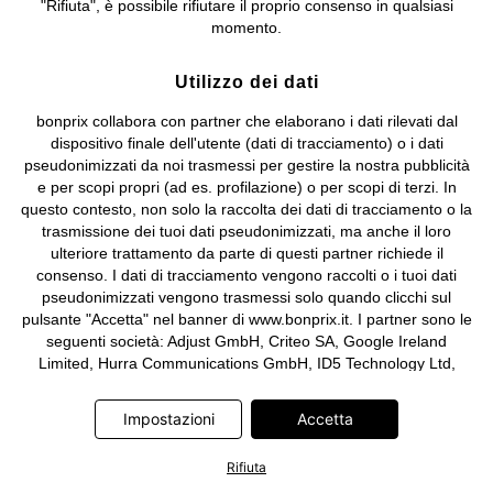
"Rifiuta", è possibile rifiutare il proprio consenso in qualsiasi
e coordinamento di bonprix Beteiligungs -Verwaltungsgesellschaft
momento.
mbH.
Utilizzo dei dati
bonprix collabora con partner che elaborano i dati rilevati dal
dispositivo finale dell'utente (dati di tracciamento) o i dati
pseudonimizzati da noi trasmessi per gestire la nostra pubblicità
e per scopi propri (ad es. profilazione) o per scopi di terzi. In
questo contesto, non solo la raccolta dei dati di tracciamento o la
trasmissione dei tuoi dati pseudonimizzati, ma anche il loro
ulteriore trattamento da parte di questi partner richiede il
consenso. I dati di tracciamento vengono raccolti o i tuoi dati
pseudonimizzati vengono trasmessi solo quando clicchi sul
pulsante "Accetta" nel banner di www.bonprix.it. I partner sono le
seguenti società: Adjust GmbH, Criteo SA, Google Ireland
Limited, Hurra Communications GmbH, ID5 Technology Ltd,
Meta Platforms Ireland Limited, Microsoft Ireland Operations
Limited, Pinterest Europe Limited, RTB-House GmbH, TikTok
Impostazioni
Accetta
Information Technologies UK Limited. Ulteriori informazioni sul
trattamento dei dati da parte di questi partner sono disponibili
Rifiuta
nella nostra
informativa privacy e cookie
. L'informativa è