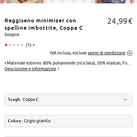
24
99
€
Reggiseno minimizer con
spalline imbottite, Coppa C
bonprix
(
1
) >
Tocca per
IVA inclusa, escluse
spese di spedizione
ingrandire
Materiale esterno: 80% poliammide (riciclata), 20% elastan, Fodera: 87% poliammide, 13% elastan, Pizzo: 100% poliammide, Rete: 87% poliammide, 13% elastan
Descrizione e informazioni
Scegli:
Coppa C
Colore:
Grigio granito