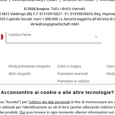
©
2026 bonprix.
Tutti i diritti riservati.
 - 13855 Valdengo (BI) C.F. 01510910027 - P.I. 01939830020, Reg. Imprese 
Capitale Sociale: euro 1.000.000 i.v, Società soggetta all'attività di 
Verwaltungsgesellschaft mbH.
Cambia Paese…
Moda prémaman elegante
Gilet in maglia
Giac
Abiti eleganti
Pantaloni invernali
Moda
Pantaloni in velluto
Mom jeans
Acconsentire ai cookie e alle altre tecnologie?
Giubbotti invernali
 su "Accetta") per
l'utilizzo dei dati personali
al fine di memorizzare e/o ri
o utilizzati per l'identificazione su siti di terzi (anche utilizzando indiri
dei prodotti.
Qui
puoi trovare in ogni momento ulteriori informazioni sul 