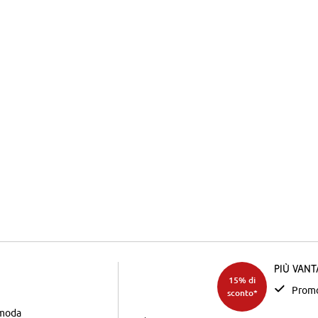
Più van
15% di
Promo
sconto*
 moda