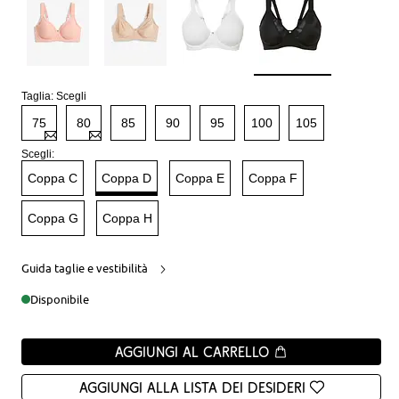
Taglia:
Scegli
75
80
85
90
95
100
105
Scegli:
Coppa C
Coppa D
Coppa E
Coppa F
Coppa G
Coppa H
Guida taglie e vestibilità
Disponibile
Aggiungi al carrello
Aggiungi alla Lista dei desideri