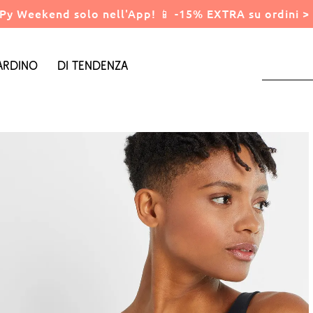
Py Weekend solo nell'App! 📱 -15% EXTRA su ordini > 
ardino
Di tendenza