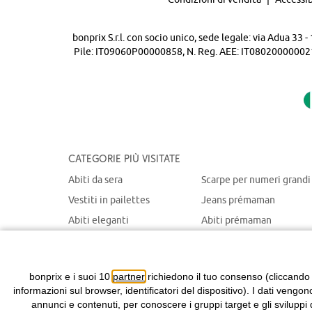
bonprix S.r.l. con socio unico, sede legale: via Adua 33
Pile: IT09060P00000858, N. Reg. AEE: IT08020000002105 
Categorie più visitate
Abiti da sera
Scarpe per numeri grandi
Vestiti in pailettes
Jeans prémaman
Abiti eleganti
Abiti prémaman
Maglioni natalizi
Giacche prémaman
Abiti chemisier
Giacche portabebè
bonprix e i suoi 10
partner
richiedono il tuo consenso (cliccando
informazioni sul browser, identificatori del dispositivo). I dati vengon
annunci e contenuti, per conoscere i gruppi target e gli sviluppi 