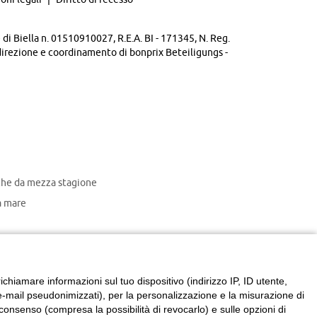
di Biella n. 01510910027, R.E.A. BI - 171345, N. Reg.
direzione e coordinamento di bonprix Beteiligungs -
che da mezza stagione
 mare
chiamare informazioni sul tuo dispositivo (indirizzo IP, ID utente,
zzi e-mail pseudonimizzati), per la personalizzazione e la misurazione di
consenso (compresa la possibilità di revocarlo) e sulle opzioni di