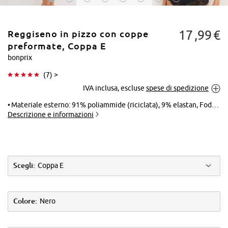
17
99
€
Reggiseno in pizzo con coppe
preformate, Coppa E
bonprix
(
7
) >
Tocca per
IVA inclusa, escluse
spese di spedizione
ingrandire
Materiale esterno: 91% poliammide (riciclata), 9% elastan, Fodera: 83% poliammide, 17% elastan, Pizzo: 88% poliammide, 12% elastan
Descrizione e informazioni
Scegli:
Coppa E
Colore:
Nero