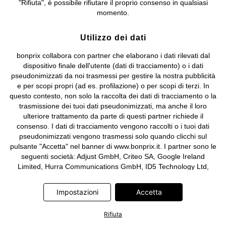
"Rifiuta", è possibile rifiutare il proprio consenso in qualsiasi
e coordinamento di bonprix Beteiligungs -Verwaltungsgesellschaft
momento.
mbH.
Utilizzo dei dati
bonprix collabora con partner che elaborano i dati rilevati dal
dispositivo finale dell'utente (dati di tracciamento) o i dati
pseudonimizzati da noi trasmessi per gestire la nostra pubblicità
e per scopi propri (ad es. profilazione) o per scopi di terzi. In
questo contesto, non solo la raccolta dei dati di tracciamento o la
trasmissione dei tuoi dati pseudonimizzati, ma anche il loro
ulteriore trattamento da parte di questi partner richiede il
consenso. I dati di tracciamento vengono raccolti o i tuoi dati
pseudonimizzati vengono trasmessi solo quando clicchi sul
pulsante "Accetta" nel banner di www.bonprix.it. I partner sono le
seguenti società: Adjust GmbH, Criteo SA, Google Ireland
Limited, Hurra Communications GmbH, ID5 Technology Ltd,
Meta Platforms Ireland Limited, Microsoft Ireland Operations
Limited, Pinterest Europe Limited, RTB-House GmbH, TikTok
Impostazioni
Accetta
Information Technologies UK Limited. Ulteriori informazioni sul
trattamento dei dati da parte di questi partner sono disponibili
Rifiuta
nella nostra
informativa privacy e cookie
. L'informativa è