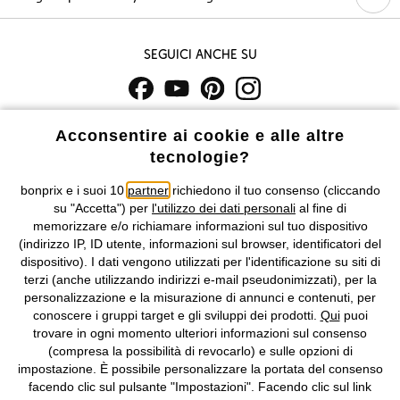
Seguici anche su
I prezzi sono IVA inclusa. Non includono
le spese di spedizione e i
Acconsentire ai cookie e alle altre
costi di servizio.
tecnologie?
Condizioni di vendita
Accessibilità
bonprix e i suoi 10
partner
richiedono il tuo consenso (cliccando
su "Accetta") per
l'utilizzo dei dati personali
al fine di
memorizzare e/o richiamare informazioni sul tuo dispositivo
Informativa privacy e cookie
Gestione dei cookie
(indirizzo IP, ID utente, informazioni sul browser, identificatori del
dispositivo). I dati vengono utilizzati per l'identificazione su siti di
Informazioni legali
Diritto di recesso
terzi (anche utilizzando indirizzi e-mail pseudonimizzati), per la
personalizzazione e la misurazione di annunci e contenuti, per
©
2026 bonprix.
Tutti i diritti riservati.
conoscere i gruppi target e gli sviluppi dei prodotti.
Qui
puoi
bonprix S.r.l. con socio unico, sede legale: via Adua 33 - 13855
trovare in ogni momento ulteriori informazioni sul consenso
Valdengo (BI) C.F. 01510910027 - P.I. 01939830020, Reg. Imprese di
(compresa la possibilità di revocarlo) e sulle opzioni di
Biella n. 01510910027, R.E.A. BI - 171345, N. Reg. Pile:
impostazione. È possibile personalizzare la portata del consenso
IT09060P00000858, N. Reg. AEE: IT08020000002105 Capitale
facendo clic sul pulsante "Impostazioni". Facendo clic sul link
Sociale: euro 1.000.000 i.v, Società soggetta all'attività di direzione